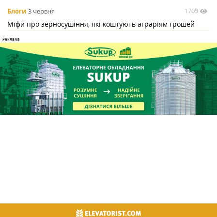
1709
Блоги
3 червня
Міфи про зерносушіння, які коштують аграріям грошей