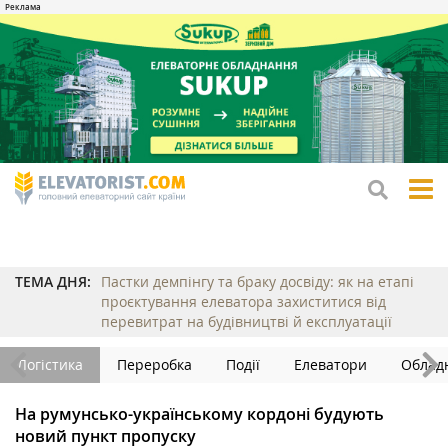
tog
me
ТЕМА ДНЯ:
Пастки демпінгу та браку досвіду: як на етапі
проєктування елеватора захиститися від
перевитрат на будівництві й експлуатації
Логістика
Переробка
Події
Елеватори
Облад
На румунсько-українському кордоні будують
новий пункт пропуску