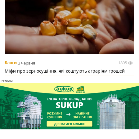
1805
Блоги
3 червня
Міфи про зерносушіння, які коштують аграріям грошей