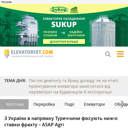
tog
me
ТЕМА ДНЯ:
Пастки демпінгу та браку досвіду: як на етапі
проєктування елеватора захиститися від
перевитрат на будівництві й експлуатації
Логістика
Переробка
Події
Елеватори
Облад
З України в напрямку Туреччини фіксують нижчі
ставки фрахту – ASAP Agri