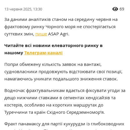
69
13 червня 2025, 13:30
За даними аналітиків станом на середину червня на
фрахтовому ринку Чорного моря не спостерігається
суттєвих змін,
пише
ASAP Agri.
Читайте всі новини елеваторного ринку в
нашому
Телеграм-каналі
Попри обмежену кількість заявок на вантажі,
судновласники продовжують відстоювати свої позиції,
намагаючись уникати подальшого зниження ставок.
Водночас фрахтувальникам вдається фіксувати угоди за
дещо нижчими ставками в сегментах хендісайзів та
костерів, особливо на коротких маршрутах до
Туреччини та країн Східного Середземномор’я.
Фрахт панамаксу для партії кукурудзи із глибоководних