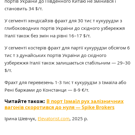
портів України до Південного Китаю не змінився і
становить 34 $/т.
У сегменті хендісайзів фрахт для 30 тис т кукурудзи з
глибоководних портів України до східного узбережжя
Італії також без змін на рівні 16–17 $/т.
У сегменті костерів фрахт для партії кукурудзи обсягом 6
тис т з дунайських портів України до східного
узбережжя Італії також залишається стабільним — 29–30
$/т.
Фрахт для перевезень 1-3 тис т кукурудзи з Ізмаїла або
Рені баржами до Констанци — 8-9
€
/т.
Читайте також:
В порт Ізмаїл рух залізничних
вагонів скоротився до нуля — Spike Brokers
Ірина Шевчук,
Elevatorist.com
, 2025 р.