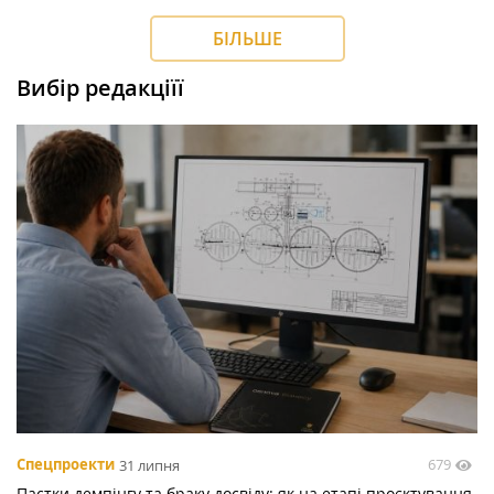
БІЛЬШЕ
Вибір редакціїї
679
Спецпроекти
31 липня
Пастки демпінгу та браку досвіду: як на етапі проєктування