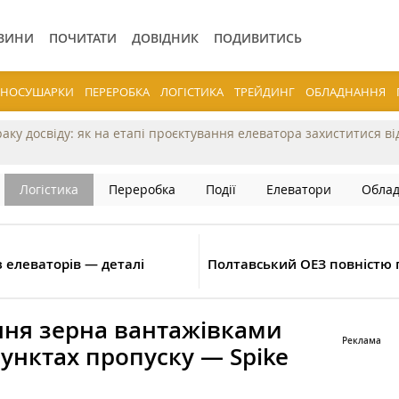
ВИНИ
ПОЧИТАТИ
ДОВІДНИК
ПОДИВИТИСЬ
ЕРНОСУШАРКИ
ПЕРЕРОБКА
ЛОГІСТИКА
ТРЕЙДИНГ
ОБЛАДНАННЯ
раку досвіду: як на етапі проєктування елеватора захиститися в
Логістика
Переробка
Події
Елеватори
Обла
з елеваторів — деталі
Полтавський ОЕЗ повністю 
ння зерна вантажівками
пунктах пропуску — Spike