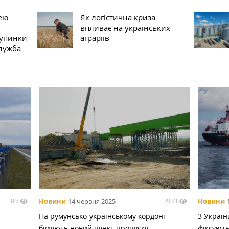
ею
Як логістична криза
впливає на українських
зупинки
аграріїв
лужба
89
3933
Новини
14 червня 2025
Новини
На румунсько-українському кордоні
З Украї
будують новий пункт пропуску
фіксують