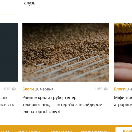
галузь
818
1169
Блоги
26 червня
Блоги
3 
 які
Раніше крали грубо, тепер —
Міфи про
асність
технологічно, — інтерв'ю з інсайдером
аграрія
елеваторної галузі