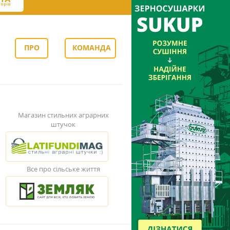
ПРО
КОМАНДА
НАС
Магазин стильних аграрних
штучок
Все про сільське життя