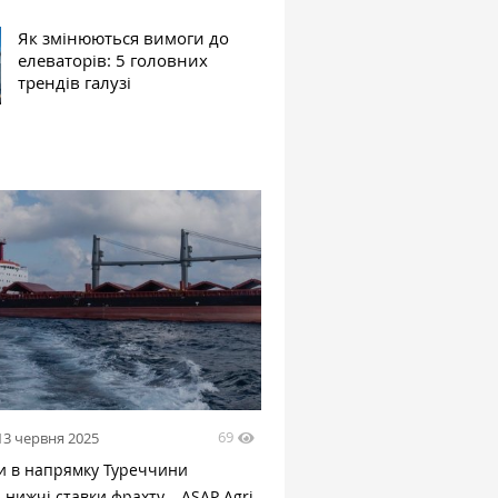
Як змінюються вимоги до
елеваторів: 5 головних
трендів галузі
69
13 червня 2025
ни в напрямку Туреччини
 нижчі ставки фрахту – ASAP Agri