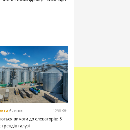
1298
екти
6 липня
ються вимоги до елеваторів: 5
 трендів галузі