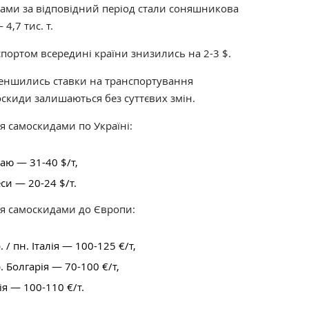
ми за відповідний період стали соняшникова
 4,7 тис. т.
спортом всередині країни знизились на 2-3 $.
еншились ставки на транспортування
скиди залишаються без суттєвих змін.
я самоскидами по Україні:
наю
—
31-40 $
/т,
еси
—
20-24 $
/т.
ня самоскидами до Європи:
 / пн. Італія
—
100-125 €
/т,
. Болгарія
—
70-100 €
/т,
ія
—
100-110 €
/т.