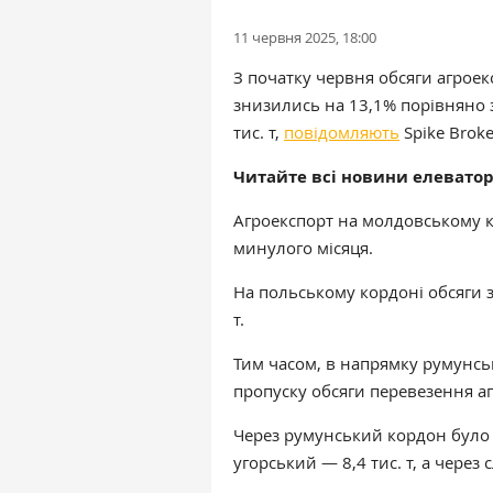
11 червня 2025, 18:00
З початку червня обсяги агрое
знизились на 13,1% порівняно 
тис. т,
повідомляють
Spike Broke
Читайте всі новини елевато
Агроекспорт на молдовському ко
минулого місяця.
На польському кордоні обсяги з
т.
Тим часом, в напрямку румунськ
пропуску обсяги перевезення а
Через румунський кордон було п
угорський — 8,4 тис. т, а через 