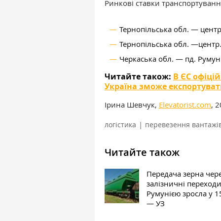
Ринкові ставки транспортуванн
Тернопільська обл.
—
центр.
Тернопільська обл.
—
центр
Черкаська обл.
—
пд. Румун
Читайте також:
В ЄС офіці
Україна зможе експортуват
Ірина Шевчук,
Elevatorist.com
, 
|
логістика
перевезення вантажі
Читайте також
Передача зерна чер
залізничні переходи
Румунією зросла у 1
— УЗ