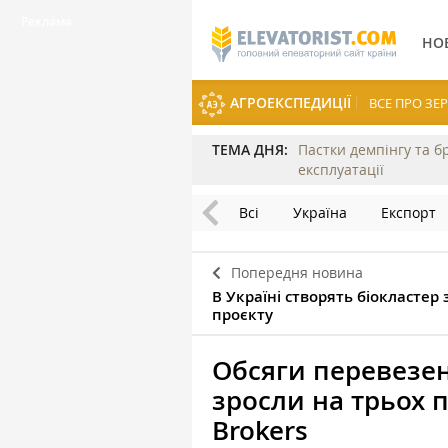
НО
АГРОЕКСПЕДИЦІЇ
ВСЕ ПРО З
ТЕМА ДНЯ:
Пастки демпінгу та б
експлуатації
Всі
Україна
Експорт
Попередня новина
В Україні створять біокластер 
проєкту
Обсяги перевезе
зросли на трьох 
Brokers