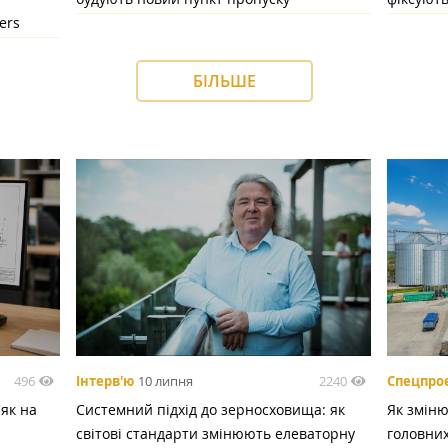
ers
БІЛЬШЕ
496
2240
Інтерв'ю
10 липня
Спецпро
 як на
Системний підхід до зерносховища: як
Як зміню
світові стандарти змінюють елеваторну
головних