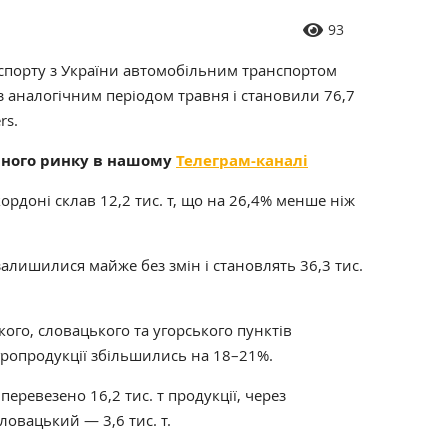
93
кспорту з України автомобільним транспортом
з аналогічним періодом травня і становили 76,7
rs.
рного ринку в нашому
Телеграм-каналі
рдоні склав 12,2 тис. т, що на 26,4% менше ніж
алишилися майже без змін і становлять 36,3 тис.
ого, словацького та угорського пунктів
гропродукції збільшились на 18–21%.
еревезено 16,2 тис. т продукції, через
словацький — 3,6 тис. т.