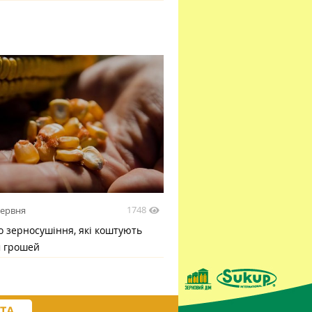
1748
червня
 зерносушіння, які коштують
м грошей