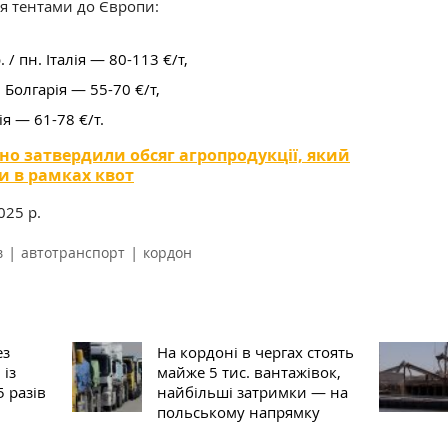
я тентами до Європи:
 / пн. Італія
—
80-113 €
/т,
. Болгарія
—
55-70 €
/т,
ія
—
61-78 €
/т.
йно затвердили обсяг агропродукції, який
и в рамках квот
2025 р.
|
|
в
автотранспорт
кордон
ез
На кордоні в чергах стоять
 із
майже 5 тис. вантажівок,
5 разів
найбільші затримки — на
польському напрямку