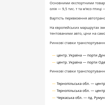
Основними експортними товара
олія — 9,5 тис. т та м'ясо птиці —
Вартість перевезення автотран
На європейських маршрутах зм
тентованими авто, ціни на само
Ринкові ставки транспортуванн
центр. Україна
—
порти Ду
центр. Україна
—
порти Од
Ринкові ставки транспортуван
Тернопільська обл.
—
центр.
Тернопільська обл.
—
центр
Черкаська обл.
—
пд. Румун