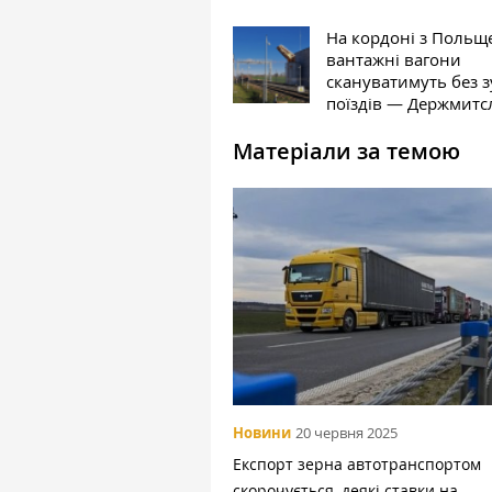
На кордоні з Польщ
вантажні вагони
скануватимуть без 
поїздів — Держмитс
Матеріали за темою
Новини
20 червня 2025
Експорт зерна автотранспортом
скорочується, деякі ставки на