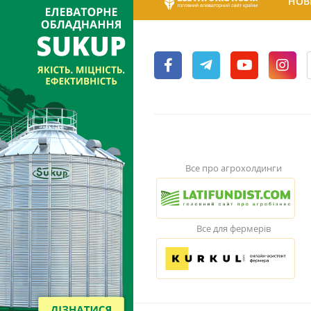
НОВ
Все про агрохолдинги
Все для фермерів