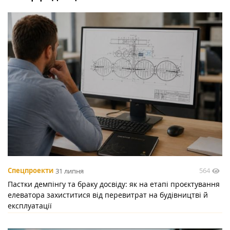
564
Спецпроекти
31 липня
Пастки демпінгу та браку досвіду: як на етапі проєктування
елеватора захиститися від перевитрат на будівництві й
експлуатації