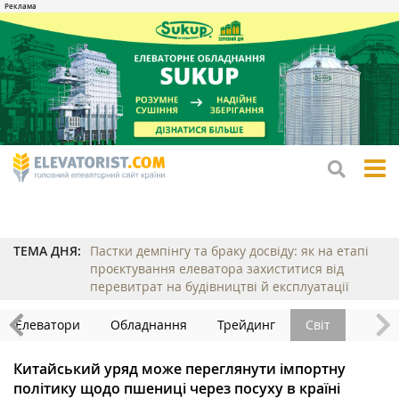
tog
me
ТЕМА ДНЯ:
Пастки демпінгу та браку досвіду: як на етапі
проєктування елеватора захиститися від
перевитрат на будівництві й експлуатації
Елеватори
Обладнання
Трейдинг
Світ
Китайський уряд може переглянути імпортну
політику щодо пшениці через посуху в країні