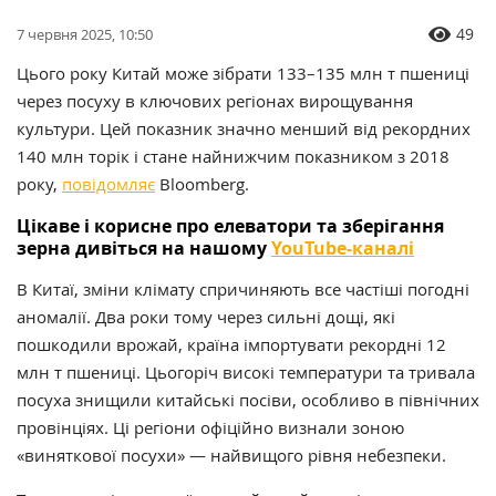
49
7 червня 2025, 10:50
Цього року Китай може зібрати 133–135 млн т пшениці
через посуху в ключових регіонах вирощування
культури. Цей показник значно менший від рекордних
140 млн торік і стане найнижчим показником з 2018
року,
повідомляє
Bloomberg.
Цікаве і корисне про елеватори та зберігання
зерна дивіться на нашому
YouTube-каналі
В Китаї, зміни клімату спричиняють все частіші погодні
аномалії. Два роки тому через сильні дощі, які
пошкодили врожай, країна імпортувати рекордні 12
млн т пшениці. Цьогоріч високі температури та тривала
посуха знищили китайські посіви, особливо в північних
провінціях. Ці регіони офіційно визнали зоною
«виняткової посухи» — найвищого рівня небезпеки.