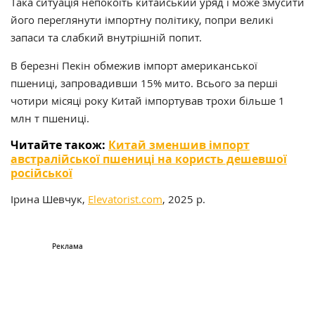
Така ситуація непокоїть китайський уряд і може змусити
його переглянути імпортну політику, попри великі
запаси та слабкий внутрішній попит.
В березні Пекін обмежив імпорт американської
пшениці, запровадивши 15% мито. Всього за перші
чотири місяці року Китай імпортував трохи більше 1
млн т пшениці.
Читайте також:
Китай зменшив імпорт
австралійської пшениці на користь дешевшої
російської
Ірина Шевчук,
Elevatorist.com
, 2025 р.