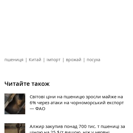
|
|
|
|
пшениця
Китай
імпорт
врожай
посуха
Читайте також
Світові ціни на пшеницю зросли майже на
6% через атаки на чорноморський експорт
— ФАО
Алжир закупив понад 700 тис. т пшениці за
ціною на 25 $/т вищою, ніж у червні