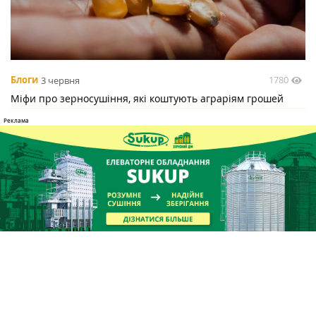
1780
Блоги
3 червня
Міфи про зерносушіння, які коштують аграріям грошей