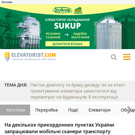
tog
me
ТЕМА ДНЯ:
Пастки демпінгу та браку досвіду: як на етапі
проєктування елеватора захиститися від
перевитрат на будівництві й експлуатації
Логістика
Переробка
Події
Елеватори
Облад
На декількох прикордонних пунктах України
запрацювали мобільні сканери транспорту