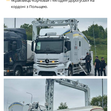
«Краківець-Корчова» і «Ягодин-Дорогуськ» на
кордоні з Польщею.