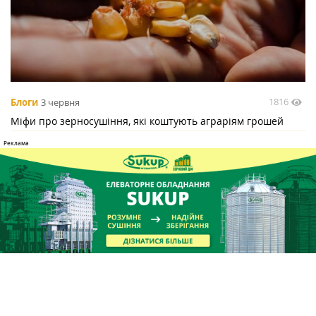
1816
Блоги
3 червня
Міфи про зерносушіння, які коштують аграріям грошей