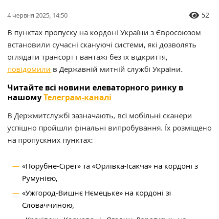
52
4 червня 2025, 14:50
В пунктах пропуску на кордоні України з Євросоюзом
встановили сучасні скануючі системи, які дозволять
оглядати трансорт і вантажі без їх відкриття,
повідомили
в Державній митній службі України.
Читайте всі новини елеваторного ринку в
нашому
Телеграм-каналі
В Держмитслужбі зазначають, всі мобільні сканери
успішно пройшли фінальні випробування. Їх розміщено
на пропускних пунктах:
«Порубне-Сірет» та «Орлівка-Ісакча» на кордоні з
Румунією,
«Ужгород-Вишнє Нємецьке» на кордоні зі
Словаччиною,