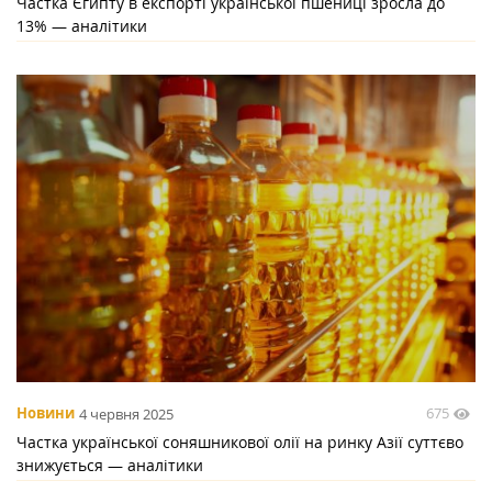
Частка Єгипту в експорті української пшениці зросла до
13% — аналітики
675
Новини
4 червня 2025
Частка української соняшникової олії на ринку Азії суттєво
знижується — аналітики