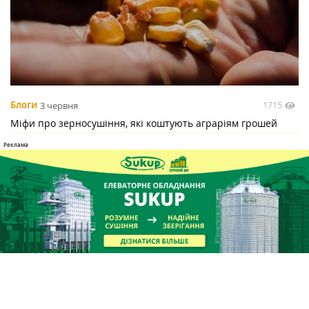
1715
Блоги
3 червня
Міфи про зерносушіння, які коштують аграріям грошей