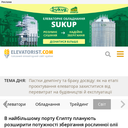
tog
me
ТЕМА ДНЯ:
Пастки демпінгу та браку досвіду: як на етапі
проєктування елеватора захиститися від
перевитрат на будівництві й експлуатації
Елеватори
Обладнання
Трейдинг
Світ
В найбільшому порту Єгипту планують
розширити потужності зберігання рослинної олії