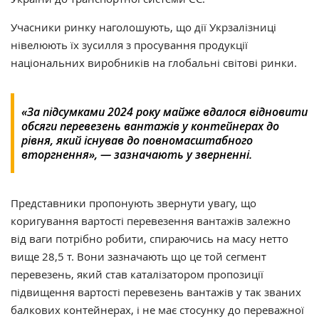
Учасники ринку наголошують, що дії Укрзалізниці
нівелюють їх зусилля з просування продукцiї
національних виробників на глобальні світові ринки.
«За пiдсумками 2024 року майже вдалося вiдновити
обсяги перевезень вантажiв у контейнерах до
рівня, який існував до повномасштабного
вторгнення», — зазначають у зверненні.
Представники пропонують звернути увагу, що
коригування вартості перевезення вантажiв залежно
вiд ваги потрібно робити, спираючись на масу нетто
вище 28,5 т. Вони зазначають що це той сегмент
перевезень, який став каталiзатором пропозицiї
пiдвищення вартості перевезень вантажiв у так званих
балкових контейнерах, i не має стосунку до переважної