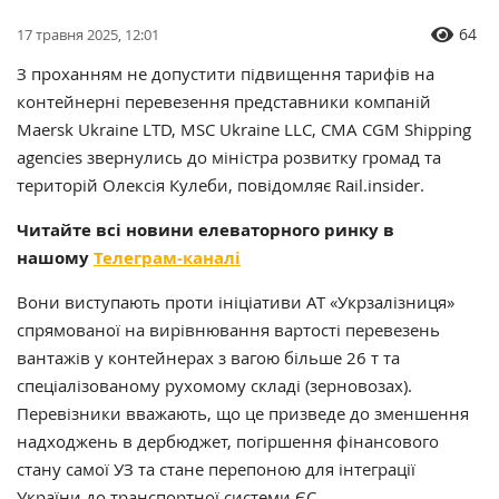
64
17 травня 2025, 12:01
З проханням не допустити підвищення тарифів на
контейнерні перевезення представники компаній
Maersk Ukraine LTD, MSC Ukraine LLC, CMA CGM Shipping
agencies звернулись до міністра розвитку громад та
територій Олексія Кулеби, повідомляє Rail.insider.
Читайте всі новини елеваторного ринку в
нашому
Телеграм-каналі
Вони виступають проти ініціативи АТ «Укрзалізниця»
спрямованої на вирівнювання вартості перевезень
вантажiв у контейнерах з вагою більше 26 т та
спецiалiзованому рухомому складi (зерновозах).
Перевізники вважають, що це призведе до зменшення
надходжень в дербюджет, погіршення фінансового
стану самої УЗ та стане перепоною для інтеграції
України до транспортної системи ЄС.