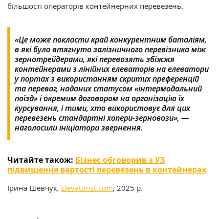
бiльшостi операторiв контейнерних перевезень.
«Це може покласти край конкурентним баталіям,
в якi було втягнуто залiзничного перевiзника мiж
зернотрейдерами, якi перевозять збiжжя
контейнерами з лiнiйних елеваторiв на елеватори
у портах з використанням скритих преференцiй
та переваг, наданих статусом «iнтермодальний
поїзд» і окремим договором на органiзацiю їх
курсування, і тими, хто використовує для цих
перевезень стандартнi хопери-зерновози», —
наголосили ініціатори звернення.
Читайте також:
Бізнес обговорив з УЗ
підвищення вартості перевезень в контейнерах
Ірина Шевчук,
Elevatorist.com
, 2025 р.