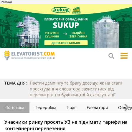
tog
me
ТЕМА ДНЯ:
Пастки демпінгу та браку досвіду: як на етапі
проєктування елеватора захиститися від
перевитрат на будівництві й експлуатації
Логістика
Переробка
Події
Елеватори
Облад
Учасники ринку просять УЗ не піднімати тарифи на
контейнерні перевезення