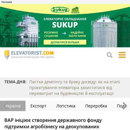
tog
me
ТЕМА ДНЯ:
Пастки демпінгу та браку досвіду: як на етапі
проєктування елеватора захиститися від
перевитрат на будівництві й експлуатації
Україна
Експорт
Логістика
Переробка
Події
ВАР ініціює створення державного фонду
підтримки агробізнесу на деокупованих