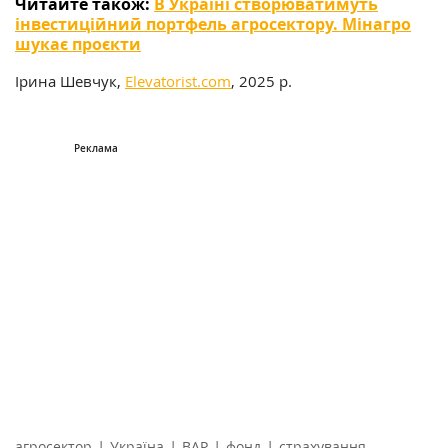
Читайте також:
В Україні створюватимуть
інвестиційний портфель агросектору. Мінагро
шукає проєкти
Ірина Шевчук,
Elevatorist.com
, 2025 р.
|
|
|
|
агросектор
Україна
ВАР
фонд
страхування