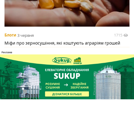
1715
Блоги
3 червня
Міфи про зерносушіння, які коштують аграріям грошей