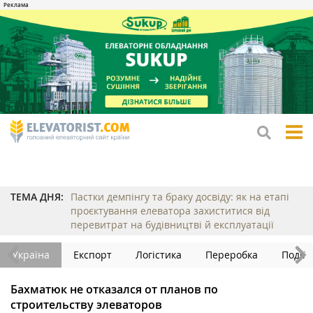
tog
me
ТЕМА ДНЯ:
Пастки демпінгу та браку досвіду: як на етапі
проєктування елеватора захиститися від
перевитрат на будівництві й експлуатації
Україна
Експорт
Логістика
Переробка
Події
Бахматюк не отказался от планов по
строительству элеваторов