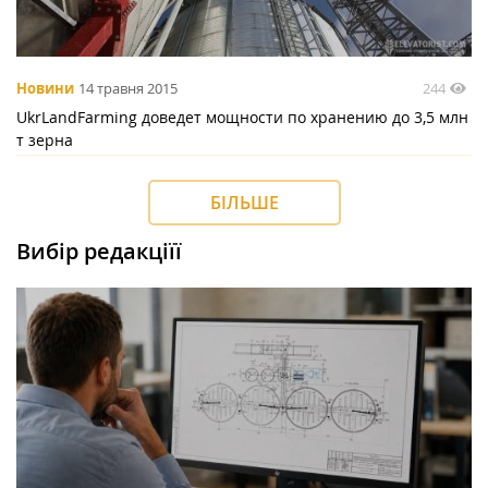
244
Новини
14 травня 2015
UkrLandFarming доведет мощности по хранению до 3,5 млн
т зерна
БІЛЬШЕ
Вибір редакціїї