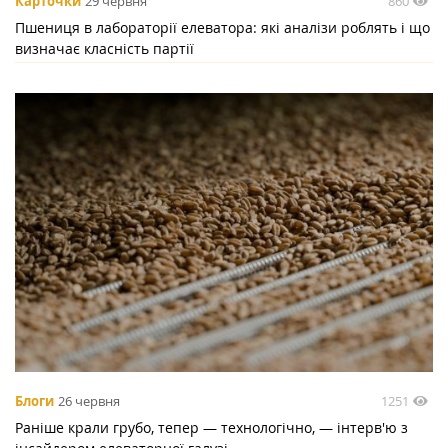
860
Карточки
29 червня
Пшениця в лабораторії елеватора: які аналізи роблять і що
визначає класність партії
1251
Блоги
26 червня
Раніше крали грубо, тепер — технологічно, — інтерв'ю з