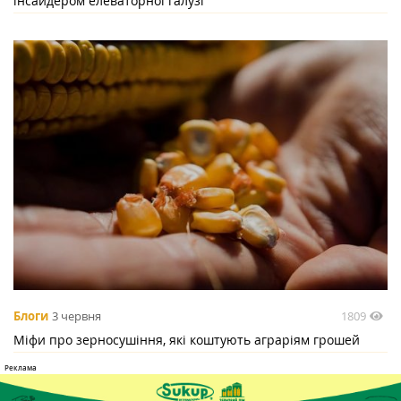
інсайдером елеваторної галузі
1809
Блоги
3 червня
Міфи про зерносушіння, які коштують аграріям грошей