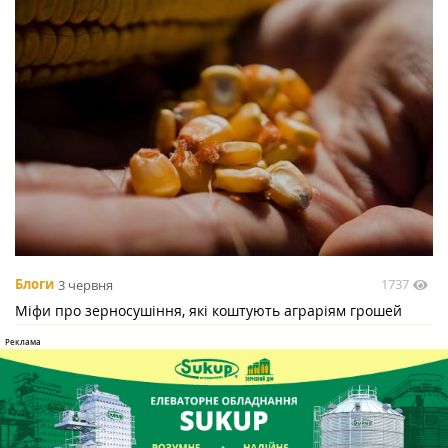
1737
Блоги
3 червня
Міфи про зерносушіння, які коштують аграріям грошей