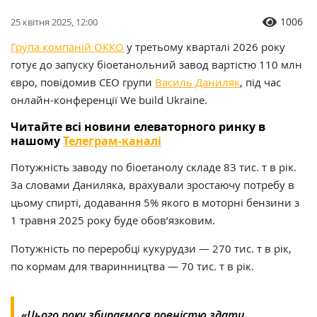
1006
25 квітня 2025, 12:00
Група компаній ОККО
у третьому кварталі 2026 року
готує до запуску біоетанольний завод вартістю 110 млн
євро, повідомив СЕО групи
Василь Даниляк
, під час
онлайн-конференції We build Ukraine.
Читайте всі новини елеваторного ринку в
нашому
Телеграм-каналі
Потужність заводу по біоетанолу складе 83 тис. т в рік.
За словами Даниляка, врахували зростаючу потребу в
цьому спирті, додавання 5% якого в моторні бензини з
1 травня 2025 року буде обов’язковим.
Потужність по переробці кукурудзи — 270 тис. т в рік,
по кормам для тваринництва — 70 тис. т в рік.
«Цього року збираємося повністю здати