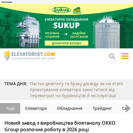
tog
me
ТЕМА ДНЯ:
Пастки демпінгу та браку досвіду: як на етапі
проєктування елеватора захиститися від
перевитрат на будівництві й експлуатації
Події
Елеватори
Обладнання
Трейдинг
Світ
Новий завод з виробництва біоетанолу ОККО
Group розпочне роботу в 2026 році