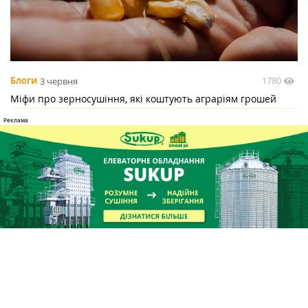
1780
Блоги
3 червня
Міфи про зерносушіння, які коштують аграріям грошей