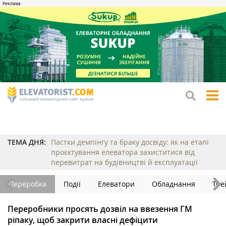
tog
me
ТЕМА ДНЯ:
Пастки демпінгу та браку досвіду: як на етапі
проєктування елеватора захиститися від
перевитрат на будівництві й експлуатації
Переробка
Події
Елеватори
Обладнання
Тре
Переробники просять дозвіл на ввезення ГМ
ріпаку, щоб закрити власні дефіцити