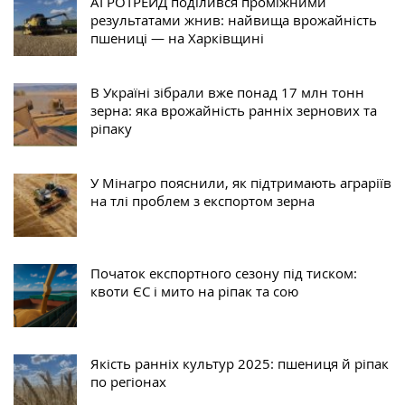
АГРОТРЕЙД поділився проміжними
результатами жнив: найвища врожайність
пшениці — на Харківщині
В Україні зібрали вже понад 17 млн тонн
зерна: яка врожайність ранніх зернових та
ріпаку
У Мінагро пояснили, як підтримають аграріїв
на тлі проблем з експортом зерна
Початок експортного сезону під тиском:
квоти ЄС і мито на ріпак та сою
Якість ранніх культур 2025: пшениця й ріпак
по регіонах