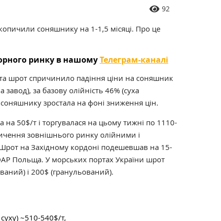
92
копичили соняшнику на 1-1,5 місяці. Про це
торного ринку в нашому
Телеграм-каналі
 та шрот спричинило падіння ціни на соняшник
на завод), за базову олійність 46% (суха
ї соняшнику зростала на фоні зниження цін.
на 50$/т і торгувалася на цьому тижні по 1110-
асичення зовнішнього ринку олійними і
Шрот на Західному кордоні подешевшав на 15-
 DAP Польща. У морських портах України шрот
ваний) і 200$ (гранульований).
 суху) ~510-540$/т,