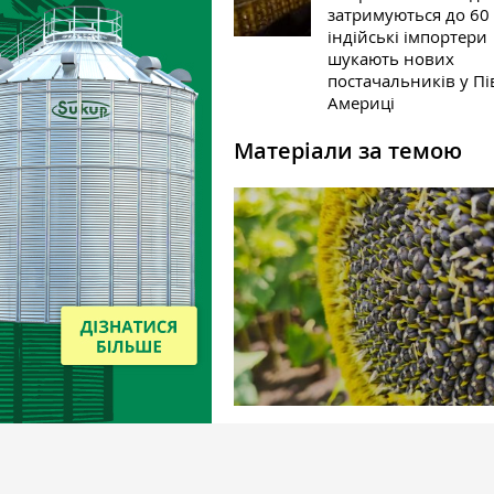
затримуються до 60 
індійські імпортери
шукають нових
постачальників у П
Америці
Матеріали за темою
Новини
5 грудня 2024
Експорт соняшинкової олії з
Чорноморського регіону скороти