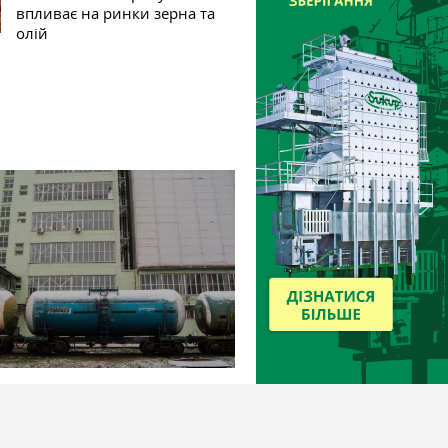
впливає на ринки зерна та
олій
166
25 листопада 2024
соняшникову олію в портах Одеси
знижуватися