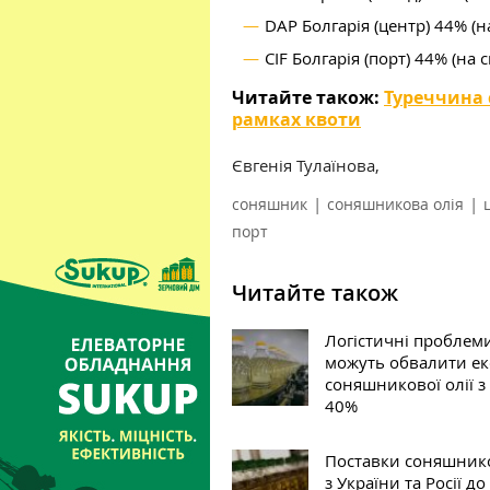
DAP Болгарія (центр) 44% (н
CIF Болгарія (порт) 44% (на 
Читайте також:
Туреччина 
рамках квоти
Євгенія Тулаїнова,
|
|
соняшник
соняшникова олія
порт
Читайте також
Логістичні проблем
можуть обвалити ек
соняшникової олії з 
40%
Поставки соняшнико
з України та Росії до 