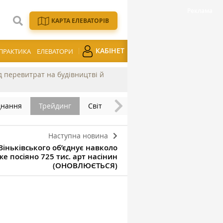
КАРТА ЕЛЕВАТОРІВ
КАБІНЕТ
ПРАКТИКА
ЕЛЕВАТОРИ
ід перевитрат на будівництві й
днання
Трейдинг
Світ
Наступна новина
іньківського об’єднує навколо
е посіяно 725 тис. арт насінин
(ОНОВЛЮЄТЬСЯ)