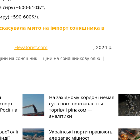
а сиру) ~600-610$/т,
сиру) ~590-600$/т.
скасувала мито на імпорт соняшника в
Elevatorist.com
, 2024 р.
|
|
ціни на соняшник
ціни на соняшникову олію
и
На західному кордоні немає
спорт
суттєвого пожвавлення
Росії на
торгівлі ріпаком —
аналітики
вої олії
Українські порти працюють,
Індії
але запас міцності