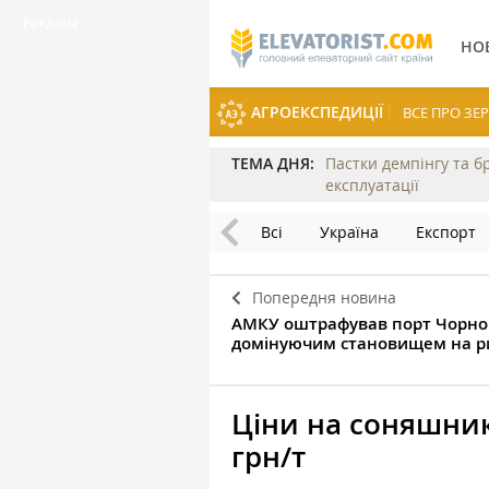
НО
АГРОЕКСПЕДИЦІЇ
ВСЕ ПРО З
ТЕМА ДНЯ:
Пастки демпінгу та б
експлуатації
Всі
Україна
Експорт
Попередня новина
АМКУ оштрафував порт Чорно
домінуючим становищем на р
Ціни на соняшник
грн/т