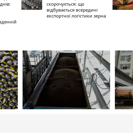
днів:
скорочується: що
відбувається всередині
експортної логістики зерна
івденній
50
52
Новини
27 листопада 2024
Новини
Туреччина скасувала мито на імпорт
Ціна на 
ться
соняшника в рамках квоти
почали 