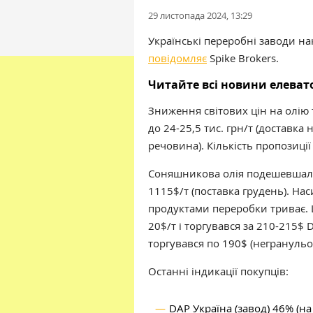
29 листопада 2024, 13:29
Українські переробні заводи на
повідомляє
Spike Brokers.
Читайте всі новини елева
Зниження світових цін на олію
до 24-25,5 тис. грн/т (доставка 
речовина). Кількість пропозиці
Соняшникова олія подешевшала 
1115$/т (поставка грудень). Н
продуктами переробки триває. 
20$/т і торгувався за 210-215$
торгувався по 190$ (негранульо
Останні індикації покупців:
DAP Україна (завод) 46% (на