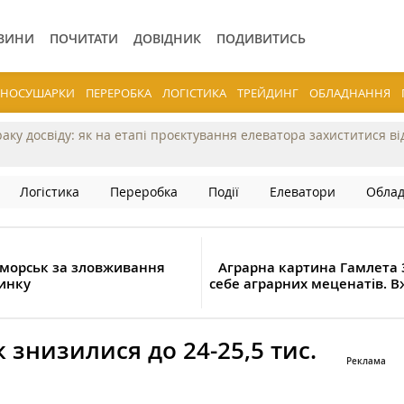
ВИНИ
ПОЧИТАТИ
ДОВІДНИК
ПОДИВИТИСЬ
ЕРНОСУШАРКИ
ПЕРЕРОБКА
ЛОГІСТИКА
ТРЕЙДИНГ
ОБЛАДНАННЯ
раку досвіду: як на етапі проєктування елеватора захиститися в
Логістика
Переробка
Події
Елеватори
Обла
морськ за зловживання
Аграрна картина Гамлета З
инку
себе аграрних меценатів. Вж
 знизилися до 24-25,5 тис.