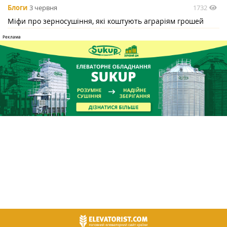
1732
Блоги
3 червня
Міфи про зерносушіння, які коштують аграріям грошей