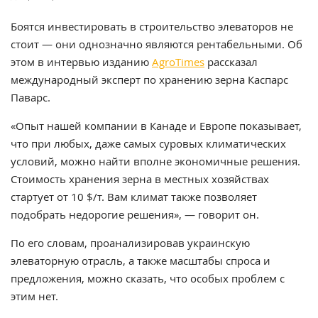
Боятся инвестировать в строительство элеваторов не
стоит — они однозначно являются рентабельными. Об
этом в интервью изданию
AgroTimes
рассказал
международный эксперт по хранению зерна Каспарс
Паварс.
«Опыт нашей компании в Канаде и Европе показывает,
что при любых, даже самых суровых климатических
условий, можно найти вполне экономичные решения.
Стоимость хранения зерна в местных хозяйствах
стартует от 10 $/т. Вам климат также позволяет
подобрать недорогие решения», — говорит он.
По его словам, проанализировав украинскую
элеваторную отрасль, а также масштабы спроса и
предложения, можно сказать, что особых проблем с
этим нет.