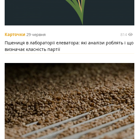
814
Карточки
29 червня
Пшениця в лабораторії елеватора: які аналізи роблять і що
визначає класність партії