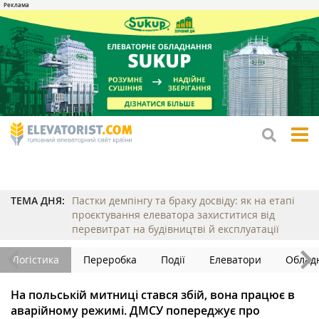
tog
me
ТЕМА ДНЯ:
Пастки демпінгу та браку досвіду: як на етапі
проєктування елеватора захиститися від
перевитрат на будівництві й експлуатації
Логістика
Переробка
Події
Елеватори
Облад
На польській митниці стався збій, вона працює в
аварійному режимі. ДМСУ попереджує про