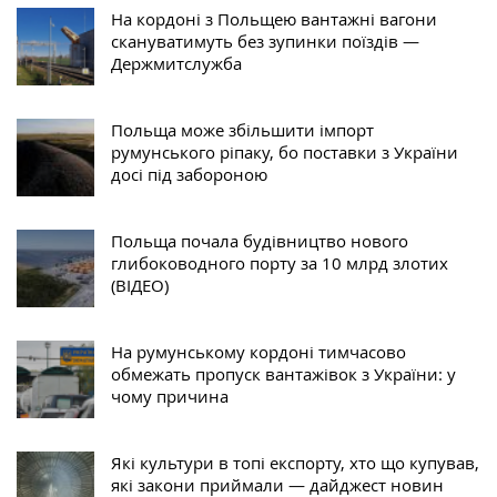
На кордоні з Польщею вантажні вагони
скануватимуть без зупинки поїздів —
Держмитслужба
Польща може збільшити імпорт
румунського ріпаку, бо поставки з України
досі під забороною
Польща почала будівництво нового
глибоководного порту за 10 млрд злотих
(ВІДЕО)
На румунському кордоні тимчасово
обмежать пропуск вантажівок з України: у
чому причина
Які культури в топі експорту, хто що купував,
які закони приймали — дайджест новин