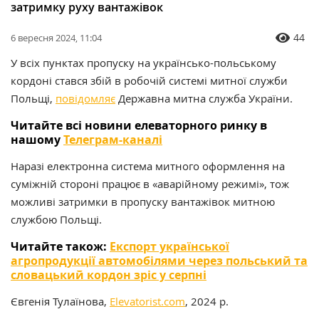
затримку руху вантажівок
44
6 вересня 2024, 11:04
У всіх пунктах пропуску на українсько-польському
кордоні стався збій в робочій системі митної служби
Польщі,
повідомляє
Державна митна служба України.
Читайте всі новини елеваторного ринку в
нашому
Телеграм-каналі
Наразі електронна система митного оформлення на
суміжній стороні працює в «аварійному режимі», тож
можливі затримки в пропуску вантажівок митною
службою Польщі.
Читайте також:
Експорт української
агропродукції автомобілями через польський та
словацький кордон зріс у серпні
Євгенія Тулаїнова,
Elevatorist.com
, 2024 р.