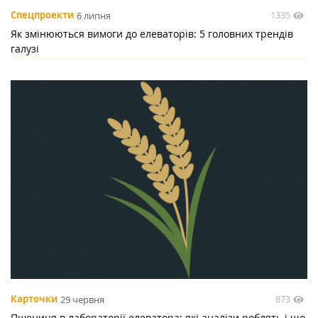
1335
Спецпроекти
6 липня
Як змінюються вимоги до елеваторів: 5 головних трендів
галузі
873
Карточки
29 червня
Пшениця в лабораторії елеватора: які аналізи роблять і що