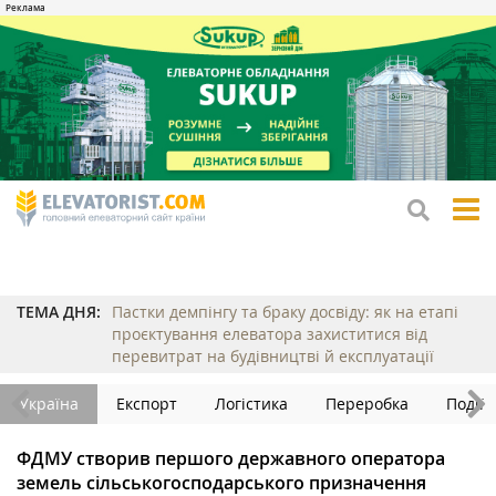
tog
me
ТЕМА ДНЯ:
Пастки демпінгу та браку досвіду: як на етапі
проєктування елеватора захиститися від
перевитрат на будівництві й експлуатації
Україна
Експорт
Логістика
Переробка
Події
ФДМУ створив першого державного оператора
земель сільськогосподарського призначення