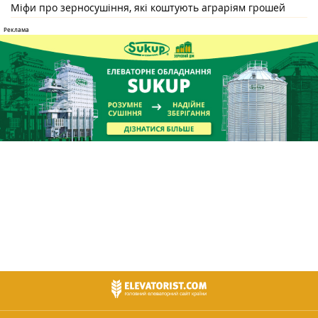
Міфи про зерносушіння, які коштують аграріям грошей