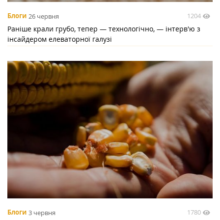
1204
Блоги
26 червня
Раніше крали грубо, тепер — технологічно, — інтерв'ю з
інсайдером елеваторної галузі
1780
Блоги
3 червня