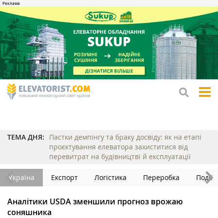
tog
me
ТЕМА ДНЯ:
Пастки демпінгу та браку досвіду: як на етапі
проєктування елеватора захиститися від
перевитрат на будівництві й експлуатації
Україна
Експорт
Логістика
Переробка
Події
Аналітики USDA зменшили прогноз врожаю
соняшника