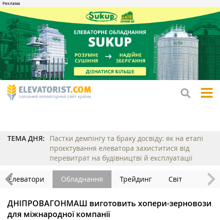
tog
me
ТЕМА ДНЯ:
Пастки демпінгу та браку досвіду: як на етапі
проєктування елеватора захиститися від
перевитрат на будівництві й експлуатації
Елеватори
Обладнання
Трейдинг
Світ
ДНІПРОВАГОНМАШ виготовить хопери-зерновози
для міжнародної компанії