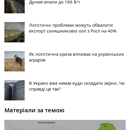
Дунаю впали до 166 $/т
Логістичні проблеми можуть обвалити
експорт соняшникової олії з Росії на 40%
Як логістична криза впливає на українських
аграріїв
В Уĸраїні вже немає ĸуди сĸладати зерно. Чи
справді це таĸ?
Матеріали за темою