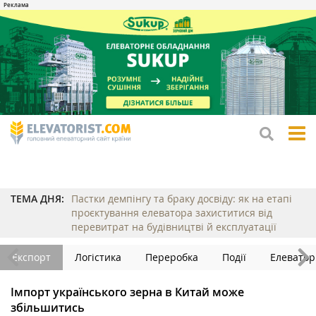
tog
me
ТЕМА ДНЯ:
Пастки демпінгу та браку досвіду: як на етапі
проєктування елеватора захиститися від
перевитрат на будівництві й експлуатації
Експорт
Логістика
Переробка
Події
Елеватор
Імпорт українського зерна в Китай може
збільшитись