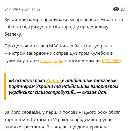
29
24 липня 2024, 14:32
Китай має намір нарощувати імпорт зерна з України та
спільно підтримувати міжнародну продовольчу
безпеку.
Про це заявив глава МЗС Китаю Ван Ї на зустрічі з
міністром закордонних справ Дмитром Кулебою в
Гуанчжоу, пише
Укрінформ
з посиланням на
МЗС КНР
.
«В останні роки
Китай
є найбільшим торговим
партнером України та найбільшим імпортером
української сільгосппродукції»,— сказав Ван.
За його словами, у першій половині цього року обсяг
торгівлі між Китаєм та Україною продемонстрував
швидке зростання. Він додав, що двом країнам