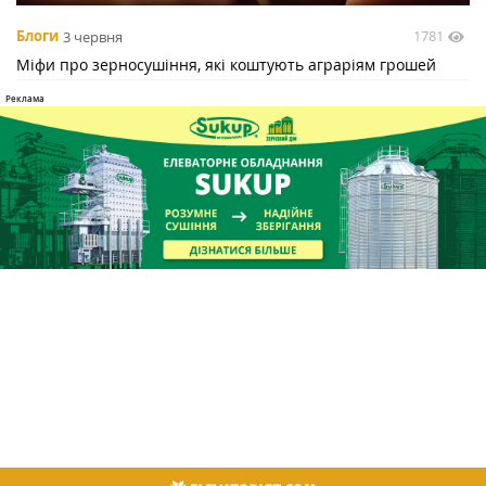
1781
Блоги
3 червня
Міфи про зерносушіння, які коштують аграріям грошей