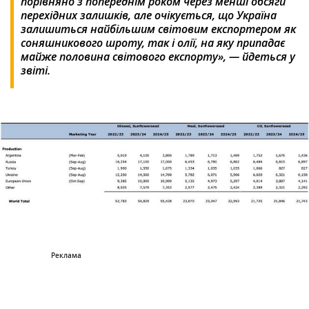
порівняно з попереднім роком через менші обсяги
перехідних залишків, але очікується, що Україна
залишиться найбільшим світовим експортером як
соняшникового шроту, так і олії, на яку припадає
майже половина світового експорту», — йдеться у
звіті.