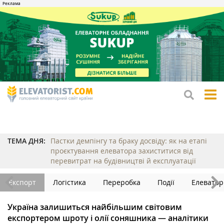
tog
me
ТЕМА ДНЯ:
Пастки демпінгу та браку досвіду: як на етапі
проєктування елеватора захиститися від
перевитрат на будівництві й експлуатації
Експорт
Логістика
Переробка
Події
Елеватор
Україна залишиться найбільшим світовим
експортером шроту і олії соняшника — аналітики