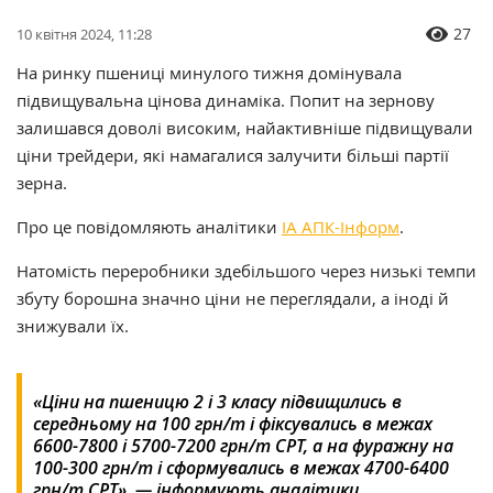
27
10 квітня 2024, 11:28
На ринку пшениці минулого тижня домінувала
підвищувальна цінова динаміка. Попит на зернову
залишався доволі високим, найактивніше підвищували
ціни трейдери, які намагалися залучити більші партії
зерна.
Про це повідомляють аналітики
ІА АПК-Інформ
.
Натомість переробники здебільшого через низькі темпи
збуту борошна значно ціни не переглядали, а іноді й
знижували їх.
«Ціни на пшеницю 2 і 3 класу підвищились в
середньому на 100 грн/т і фіксувались в межах
6600-7800 і 5700-7200 грн/т СРТ, а на фуражну на
100-300 грн/т і сформувались в межах 4700-6400
грн/т СРТ», — інформують аналітики.