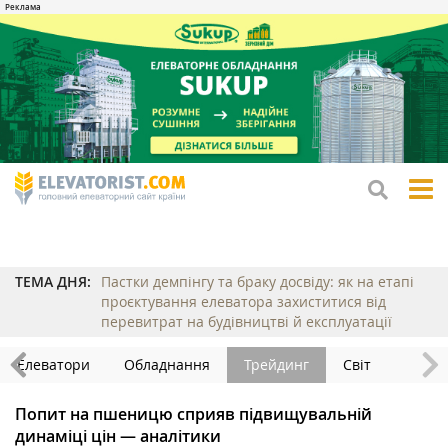
tog
me
ТЕМА ДНЯ:
Пастки демпінгу та браку досвіду: як на етапі
проєктування елеватора захиститися від
перевитрат на будівництві й експлуатації
Елеватори
Обладнання
Трейдинг
Світ
Попит на пшеницю сприяв підвищувальній
динаміці цін — аналітики