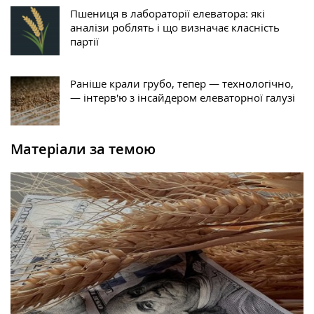
Пшениця в лабораторії елеватора: які
аналізи роблять і що визначає класність
партії
Раніше крали грубо, тепер — технологічно,
— інтерв'ю з інсайдером елеваторної галузі
Матеріали за темою