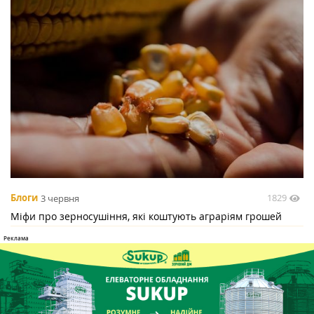
1829
Блоги
3 червня
Міфи про зерносушіння, які коштують аграріям грошей