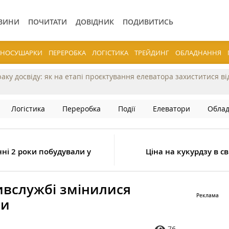
ВИНИ
ПОЧИТАТИ
ДОВІДНИК
ПОДИВИТИСЬ
ЕРНОСУШАРКИ
ПЕРЕРОБКА
ЛОГІСТИКА
ТРЕЙДИНГ
ОБЛАДНАННЯ
раку досвіду: як на етапі проєктування елеватора захиститися в
Логістика
Переробка
Події
Елеватори
Обла
ні 2 роки побудували у
Ціна на кукурдзу в с
вслужбі змінилися
ви
76