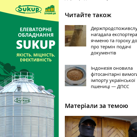
Читайте також
Держпродспоживсл
нагадала експортер
ячменю та гороху д
про термін подачі
документів
Індонезія оновила
фітосанітарні вимог
імпорту української
пшениці — ДПСС
Матеріали за темою