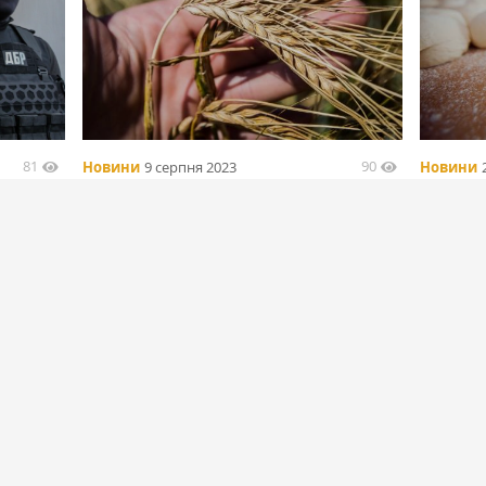
81
90
Новини
9 серпня 2023
Новини
Держпродспоживслужба 10 серпня
Держпро
гали
завершує прийом документів від
визначил
ти
бажаючих експортувати ячмінь із України
співпрац
в Китай