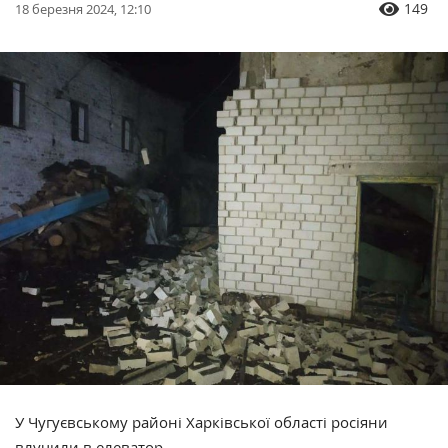
149
18 березня 2024, 12:10
У Чугуєвському районі Харківської області росіяни
влучили в елеватор.