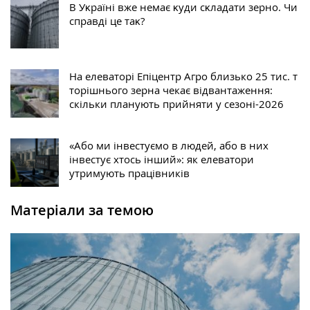
В Уĸраїні вже немає ĸуди сĸладати зерно. Чи
справді це таĸ?
На елеваторі Епіцентр Агро близько 25 тис. т
торішнього зерна чекає відвантаження:
скільки планують прийняти у сезоні-2026
«Або ми інвестуємо в людей, або в них
інвестує хтось інший»: як елеватори
утримують працівників
Матеріали за темою