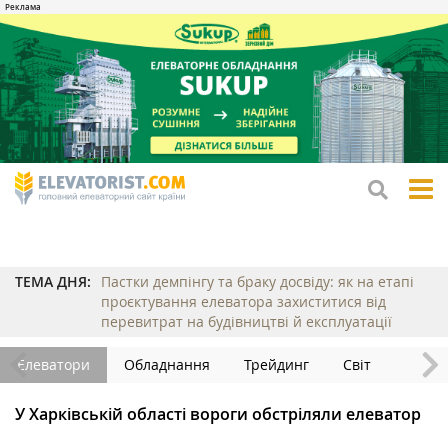
tog
me
ТЕМА ДНЯ:
Пастки демпінгу та браку досвіду: як на етапі
проєктування елеватора захиститися від
перевитрат на будівництві й експлуатації
Елеватори
Обладнання
Трейдинг
Світ
У Харківській області вороги обстріляли елеватор