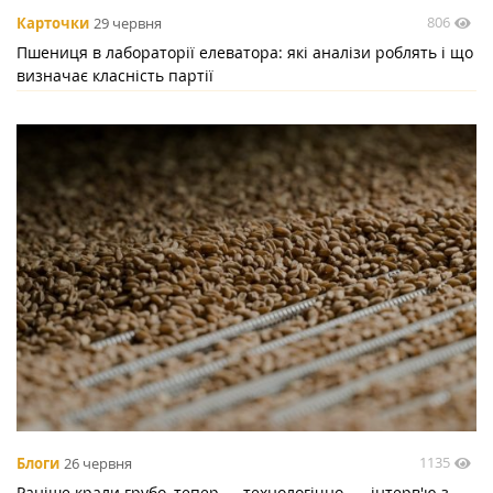
806
Карточки
29 червня
Пшениця в лабораторії елеватора: які аналізи роблять і що
визначає класність партії
1135
Блоги
26 червня
Раніше крали грубо, тепер — технологічно, — інтерв'ю з