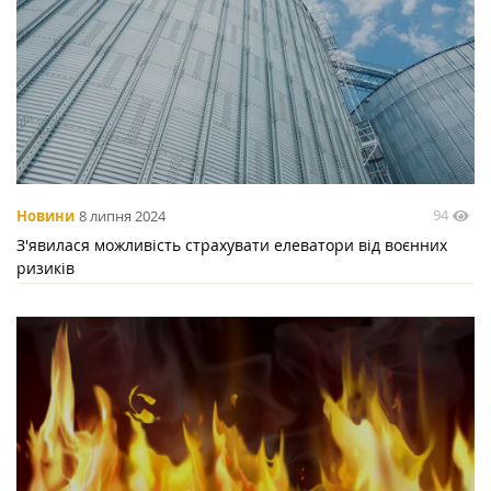
94
Новини
8 липня 2024
З'явилася можливість страхувати елеватори від воєнних
ризиків