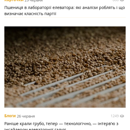
Пшениця в лабораторії елеватора: які аналізи роблять і що
визначає класність партії
1249
Блоги
26 червня
Раніше крали грубо, тепер — технологічно, — інтерв'ю з
інсайдером елеваторної галузі