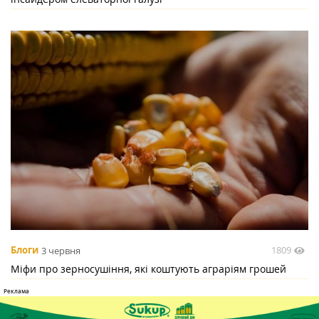
1809
Блоги
3 червня
Міфи про зерносушіння, які коштують аграріям грошей