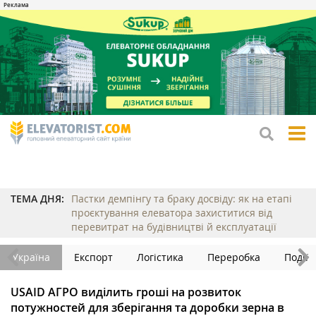
tog
me
ТЕМА ДНЯ:
Пастки демпінгу та браку досвіду: як на етапі
проєктування елеватора захиститися від
перевитрат на будівництві й експлуатації
Україна
Експорт
Логістика
Переробка
Події
USAID АГРО виділить гроші на розвиток
потужностей для зберігання та доробки зерна в