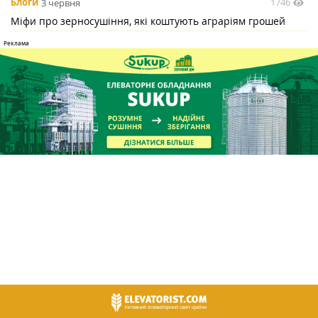
1746
Блоги
3 червня
Міфи про зерносушіння, які коштують аграріям грошей