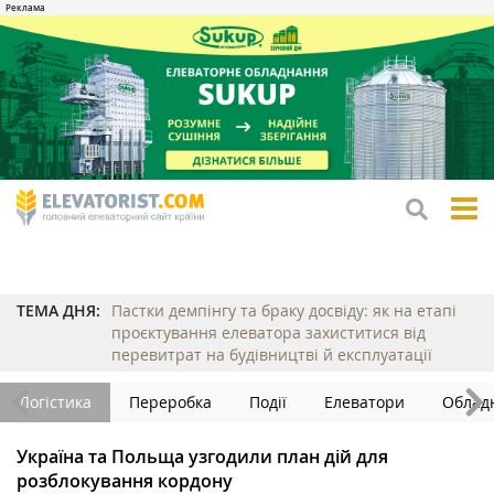
tog
me
ТЕМА ДНЯ:
Пастки демпінгу та браку досвіду: як на етапі
проєктування елеватора захиститися від
перевитрат на будівництві й експлуатації
Логістика
Переробка
Події
Елеватори
Облад
Україна та Польща узгодили план дій для
розблокування кордону