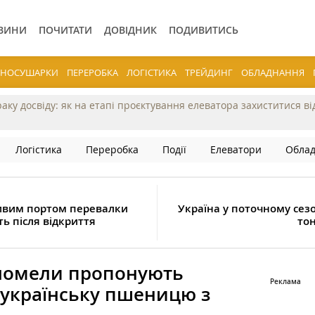
ВИНИ
ПОЧИТАТИ
ДОВІДНИК
ПОДИВИТИСЬ
ЕРНОСУШАРКИ
ПЕРЕРОБКА
ЛОГІСТИКА
ТРЕЙДИНГ
ОБЛАДНАННЯ
раку досвіду: як на етапі проєктування елеватора захиститися в
Логістика
Переробка
Події
Елеватори
Обла
ивим портом перевалки
Україна у поточному сез
ть після відкриття
тон
шномели пропонують
 українську пшеницю з