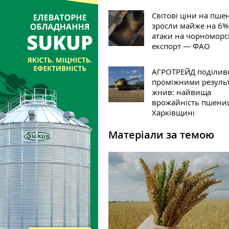
Світові ціни на пш
зросли майже на 6%
атаки на чорномор
експорт — ФАО
АГРОТРЕЙД поділив
проміжними резуль
жнив: найвища
врожайність пшениц
Харківщині
Матеріали за темою