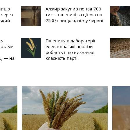
еницю
Алжир закупив понад 700
 через
тис. т пшениці за ціною на
ський
25 $/т вищою, ніж у червні
ся
Пшениця в лабораторії
татами
елеватора: які аналізи
роблять і що визначає
і — на
класність партії