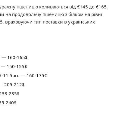
фуражну пшеницю коливаються від €145 до €165,
іни на продовольчу пшеницю з білком на рівні
75, враховуючи тип поставки в українських
o — 160-165$
o — 150-155$
.5-11.5pro — 160-175€
 — 205-212$
 233-235$
235-240$