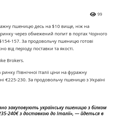
99
ражну пшеницю десь на $10 вище, ніж на
у ринку через обмежений попит в портах Чорного
 $154-157. За продовольчу пшеницю готові
но від періоду поставки та якості.
ke Brokers.
 ринку Північної Італії ціни на фуражну
ні €225-230. За продовольчу пшеницю з Україні
вно закуповують українську пшеницю з білком
5-240€ з доставкою до Італії», — йдеться в