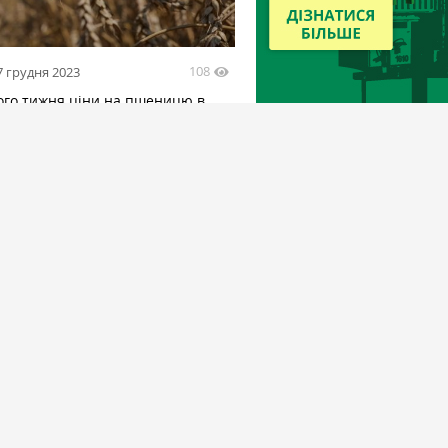
108
7 грудня 2023
ого тижня ціни на пшеницю в
Одеси почнуть зростати —
ки