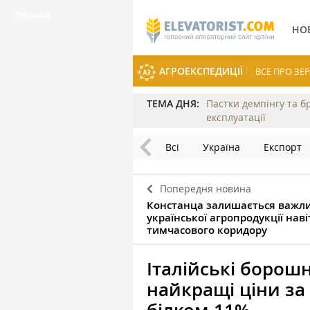
НО
АГРОЕКСПЕДИЦІЇ
ВСЕ ПРО З
ТЕМА ДНЯ:
Пастки демпінгу та б
експлуатації
Всі
Україна
Експорт
Попередня новина
Констанца залишається важл
української агропродукції наві
тимчасового коридору
Італійські боро
найкращі ціни за