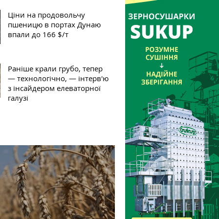
Ціни на продовольчу
пшеницю в портах Дунаю
впали до 166 $/т
Раніше крали грубо, тепер
— технологічно, — інтерв'ю
з інсайдером елеваторної
галузі