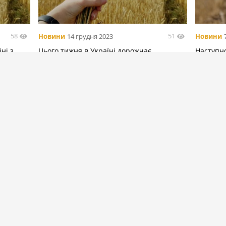
58
51
Новини
14 грудня 2023
Новини
ні з
Цього тижня в Україні дорожчає
Наступн
продовольча пшениця
портах 
аналіти
БІЛЬШЕ