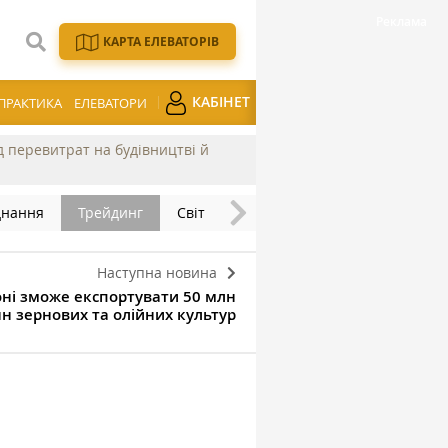
КАРТА ЕЛЕВАТОРІВ
КАБІНЕТ
ПРАКТИКА
ЕЛЕВАТОРИ
ід перевитрат на будівництві й
днання
Трейдинг
Світ
Наступна новина
оні зможе експортувати 50 млн
н зернових та олійних культур