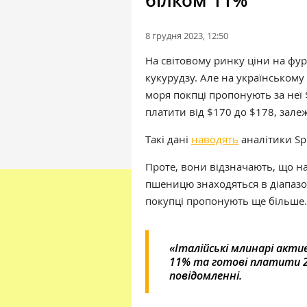
білком 11%
8 грудня 2023, 12:50
На світовому ринку ціни на фу
кукурудзу. Але на українськом
моря покпці пропонують за неї
платити від $170 до $178, залеж
Такі дані
наводять
аналітики Spi
Проте, вони відзначають, що на
пшеницю знаходяться в діапазо
покупці пропонують ще більше.
«Італійські млинарі акти
11% та готові платити 23
повідомленні.