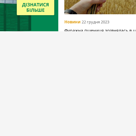
Новини
22 грудня 2023
Фуражна пшениця зрівнялась в ці
кукурудзою — аналітики
Вибір редакціїї