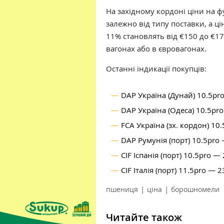
На західному кордоні ціни на 
залежно від типу поставки, а ц
11% становлять від €150 до €1
вагонах або в євровагонах.
Останні індикації покупців:
DAP Україна (Дунай) 10.5pr
DAP Україна (Одеса) 10.5pr
FCA Україна (зх. кордон) 10
DAP Румунія (порт) 10.5pro
CIF Іспанія (порт) 10.5pro —
CIF Італія (порт) 11.5pro — 
|
|
пшениця
ціна
борошномели
Читайте також