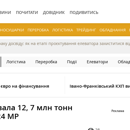
ВИНИ
ПОЧИТАТИ
ДОВІДНИК
ПОДИВИТИСЬ
ЕРНОСУШАРКИ
ПЕРЕРОБКА
ЛОГІСТИКА
ТРЕЙДИНГ
ОБЛАДНАННЯ
раку досвіду: як на етапі проєктування елеватора захиститися в
Логістика
Переробка
Події
Елеватори
Обла
 євро на фінансування
Івано-Франківський КХП в
вала 12, 7 млн тонн
24 МР
28