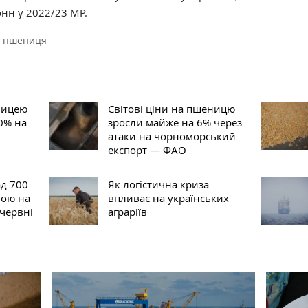
тонн у 2022/23 МР.
пшениця
зницею
Світові ціни на пшеницю
0% на
зросли майже на 6% через
атаки на чорноморський
експорт — ФАО
д 700
Як логістична криза
ною на
впливає на українських
 червні
аграріїв