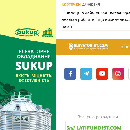
Карточки
29 червня
Пшениця в лабораторії елеватора:
аналізи роблять і що визначає кл
партії
НОВ
Все про агрохолдинги