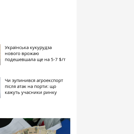
Українська кукурудза
нового врожаю
подешевшала ще на 5-7 $/т
Чи зупинився агроекспорт
після атак на порти: що
кажуть учасники ринку