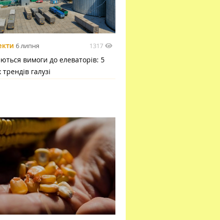
1317
екти
6 липня
ються вимоги до елеваторів: 5
 трендів галузі