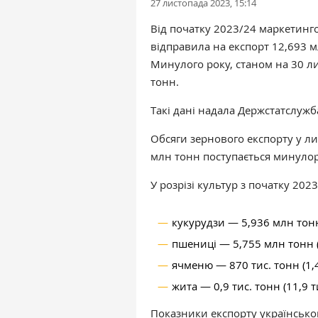
27 листопада 2023, 15:14
Від початку 2023/24 маркетинго
відправила на експорт 12,693 
Минулого року, станом на 30 л
тонн.
Такі дані надала Держстатслужб
Обсяги зернового експорту у ли
млн тонн поступається минуло
У розрізі культур з початку 20
кукурудзи — 5,936 млн тонн
пшениці — 5,755 млн тонн (
ячменю — 870 тис. тонн (1,
жита — 0,9 тис. тонн (11,9 т
Показники експорту українськ