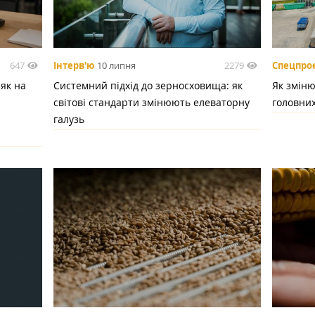
647
2279
Інтерв'ю
10 липня
Спецпро
 як на
Системний підхід до зерносховища: як
Як зміню
світові стандарти змінюють елеваторну
головних
галузь