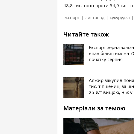
48,8 тис. тонн проти 54,9 тис. 
|
|
|
експорт
листопад
кукурудза
Читайте також
Експорт зерна залі
впав більш ніж на 7
початку серпня
Алжир закупив пона
тис. т пшениці за ці
25 $/т вищою, ніж у
Матеріали за темою