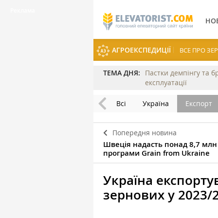
НО
АГРОЕКСПЕДИЦІЇ
ВСЕ ПРО З
ТЕМА ДНЯ:
Пастки демпінгу та б
експлуатації
Всі
Україна
Експорт
Попередня новина
Швеція надасть понад 8,7 млн
програми Grain from Ukraine
Україна експорту
зернових у 2023/