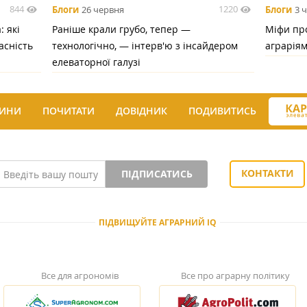
844
1220
Блоги
26 червня
Блоги
3 
 які
Раніше крали грубо, тепер —
Міфи про
асність
технологічно, — інтерв'ю з інсайдером
аграрія
елеваторної галузі
ИНИ
ПОЧИТАТИ
ДОВІДНИК
ПОДИВИТИСЬ
КОНТАКТИ
ПІДПИСАТИСЬ
ПІДВИЩУЙТЕ АГРАРНИЙ IQ
Все для агрономів
Все про аграрну політику