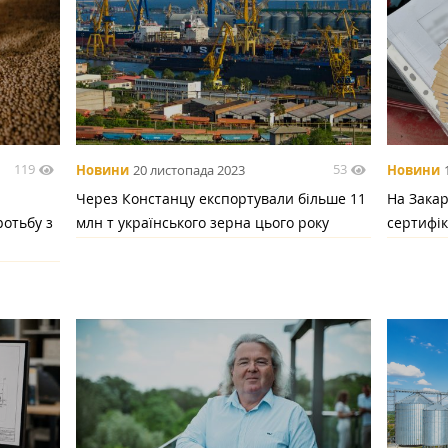
119
53
Новини
20 листопада 2023
Новини
і
Через Констанцу експортували більше 11
На Закар
ротьбу з
млн т українського зерна цього року
сертифік