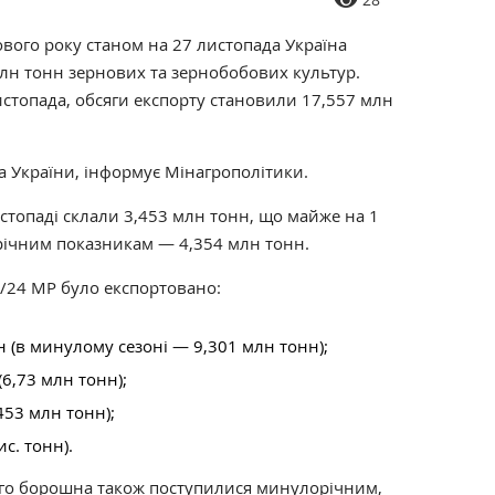
вого року станом на 27 листопада Україна
млн тонн зернових та зернобобових культур.
истопада, обсяги експорту становили 17,557 млн
а України, інформує Мінагрополітики.
стопаді склали 3,453 млн тонн, що майже на 1
річним показникам — 4,354 млн тонн.
23/24 МР було експортовано:
 (в минулому сезоні — 9,301 млн тонн);
6,73 млн тонн);
453 млн тонн);
ис. тонн).
ого борошна також поступилися минулорічним,