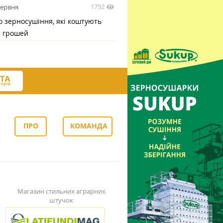
1792
червня
 зерносушіння, які коштують
м грошей
ПРО
КОМАНДА
НАС
Магазин стильних аграрних
штучок