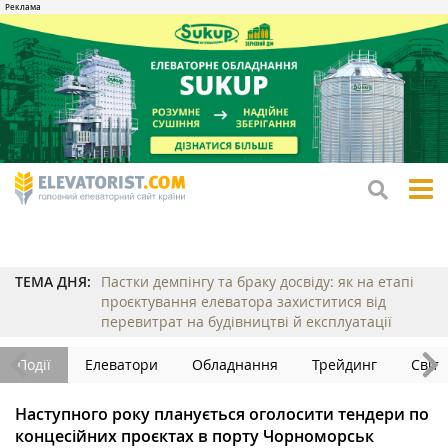
tog
me
ТЕМА ДНЯ:
Пастки демпінгу та браку досвіду: як на етапі
проєктування елеватора захиститися від
перевитрат на будівництві й експлуатації
Події
Елеватори
Обладнання
Трейдинг
Світ
Наступного року планується оголосити тендери по
концесійних проєктах в порту Чорноморськ