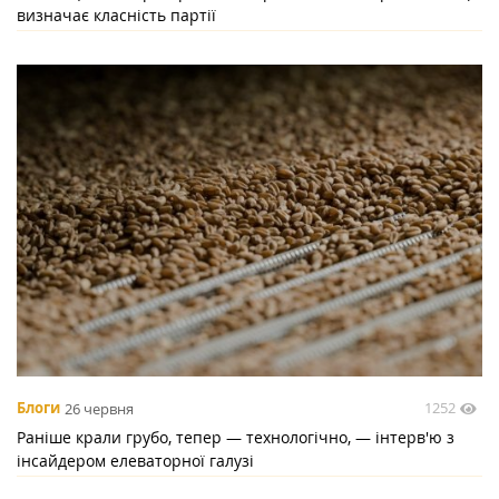
визначає класність партії
1252
Блоги
26 червня
Раніше крали грубо, тепер — технологічно, — інтерв'ю з
інсайдером елеваторної галузі