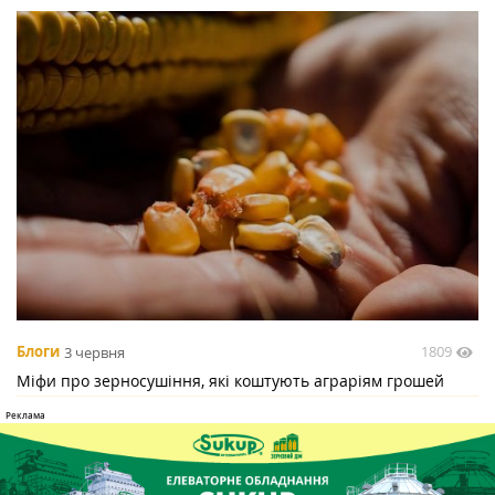
1809
Блоги
3 червня
Міфи про зерносушіння, які коштують аграріям грошей