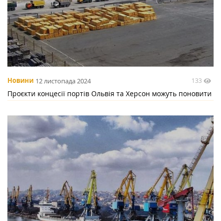
133
Новини
12 листопада 2024
Проєкти концесії портів Ольвія та Херсон можуть поновити