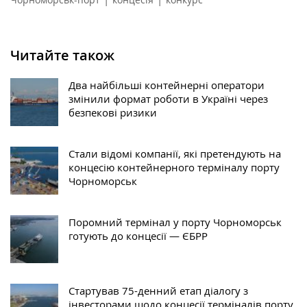
Читайте також
Два найбільші контейнерні оператори
змінили формат роботи в Україні через
безпекові ризики
Стали відомі компанії, які претендують на
концесію контейнерного терміналу порту
Чорноморськ
Поромний термінал у порту Чорноморськ
готують до концесії — ЄБРР
Стартував 75-денний етап діалогу з
інвесторами щодо концесії терміналів порту