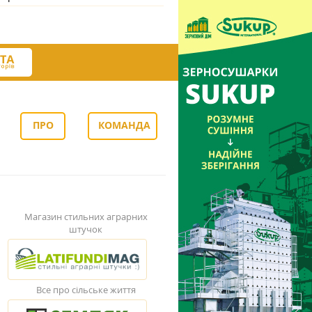
ПРО
КОМАНДА
НАС
Магазин стильних аграрних
штучок
Все про сільське життя