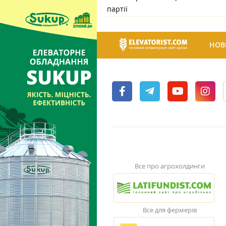
партії
НОВ
Все про агрохолдинги
Все для фермерів