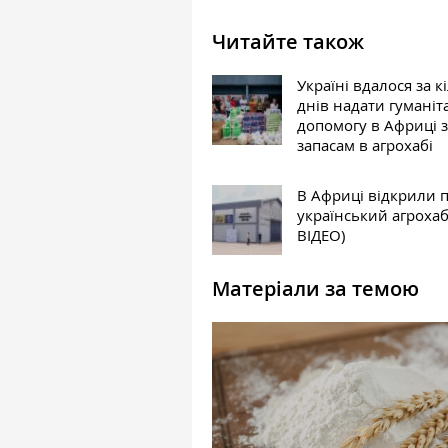
Читайте також
Україні вдалося за к
днів надати гуманіт
допомогу в Африці 
запасам в агрохабі
В Африці відкрили
український агроха
ВІДЕО)
Матеріали за темою