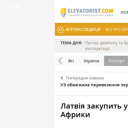
НО
АГРОЕКСПЕДИЦІЇ
ВСЕ ПРО З
ТЕМА ДНЯ:
Пастки демпінгу та б
експлуатації
Всі
Україна
Експорт
Попередня новина
УЗ обмежила перевезення зерн
Латвія закупить у
Африки