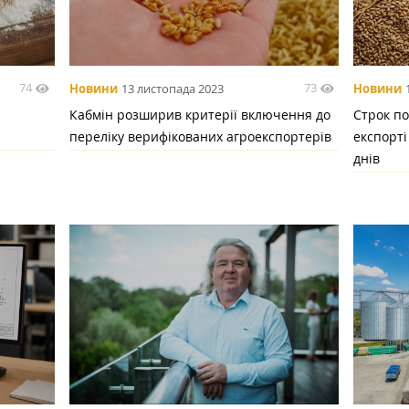
74
73
Новини
13 листопада 2023
Новини
Кабмін розширив критерії включення до
Строк п
переліку верифікованих агроекспортерів
експорті
днів