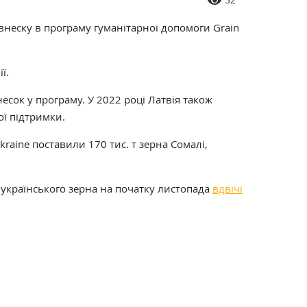
 внеску в програму гуманітарної допомоги Grain
ї.
есок у програму. У 2022 році Латвія також
ої підтримки.
raine поставили 170 тис. т зерна Сомалі,
 українського зерна на початку листопада
вдвічі