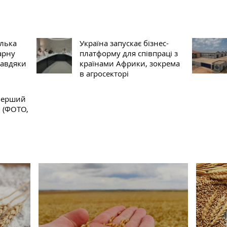
ілька
Україна запускає бізнес-
арну
платформу для співпраці з
завдяки
країнами Африки, зокрема
в агросекторі
 перший
б (ФОТО,