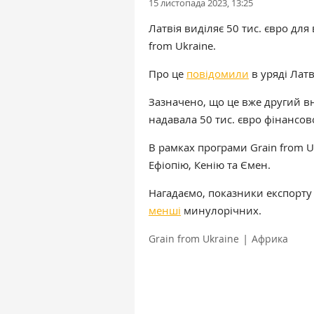
15 листопада 2023, 13:25
Латвія виділяє 50 тис. євро для
from Ukraine.
Про це
повідомили
в уряді Латві
Зазначено, що це вже другий вн
надавала 50 тис. євро фінансов
В рамках програми Grain from Uk
Ефіопію, Кенію та Ємен.
Нагадаємо, показники експорту
менші
минулорічних.
|
Grain from Ukraine
Африка