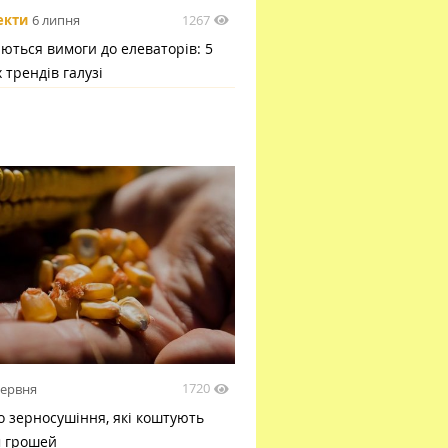
1267
екти
6 липня
ються вимоги до елеваторів: 5
 трендів галузі
1720
червня
 зерносушіння, які коштують
м грошей