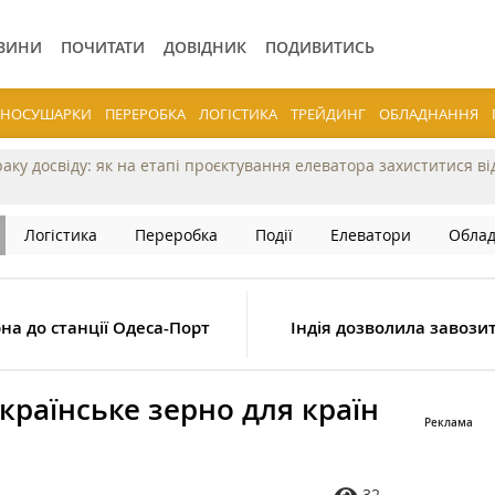
ВИНИ
ПОЧИТАТИ
ДОВІДНИК
ПОДИВИТИСЬ
ЕРНОСУШАРКИ
ПЕРЕРОБКА
ЛОГІСТИКА
ТРЕЙДИНГ
ОБЛАДНАННЯ
раку досвіду: як на етапі проєктування елеватора захиститися в
Логістика
Переробка
Події
Елеватори
Обла
а до станції Одеса-Порт
Індія дозволила завозит
країнське зерно для країн
32