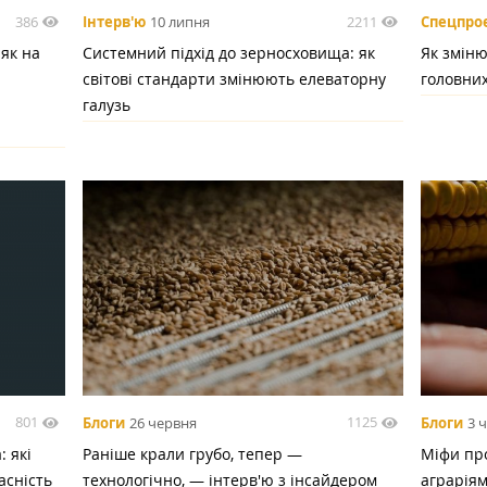
386
2211
Інтерв'ю
10 липня
Спецпро
 як на
Системний підхід до зерносховища: як
Як зміню
світові стандарти змінюють елеваторну
головних
галузь
801
1125
Блоги
26 червня
Блоги
3 
 які
Раніше крали грубо, тепер —
Міфи про
асність
технологічно, — інтерв'ю з інсайдером
аграрія