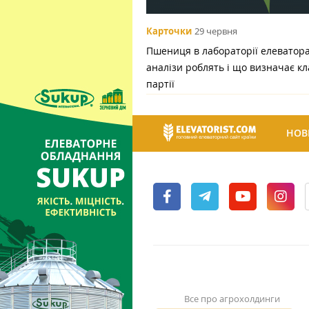
Карточки
29 червня
Пшениця в лабораторії елеватора:
аналізи роблять і що визначає кл
партії
НОВ
Все про агрохолдинги