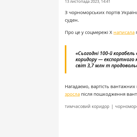
13 листопада 2023, 14:41
З чорноморських портів Украї
суден.
Про це у соцмережі Х
написала
п
«Сьогодні 100-й корабель
коридору — експортного к
світ 3,7 млн т продоволь
Нагадаємо, вартість вантажних
зросла
після пошкодження вант
|
тимчасовий коридор
чорноморс