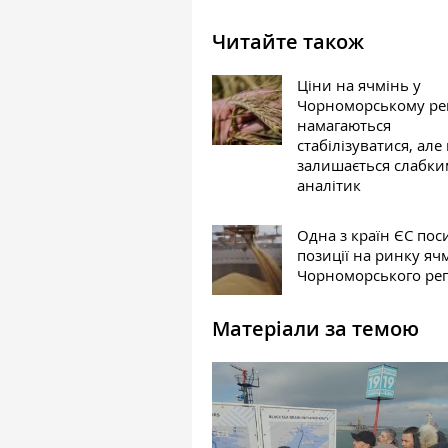
Читайте також
Ціни на ячмінь у
Чорноморському рег
намагаються
стабілізуватися, але
залишається слабк
аналітик
Одна з країн ЄС по
позиції на ринку я
Чорноморського рег
Матеріали за темою