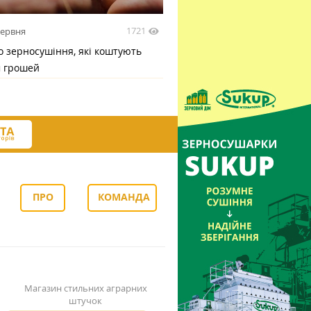
1721
червня
 зерносушіння, які коштують
м грошей
ПРО
КОМАНДА
НАС
Магазин стильних аграрних
штучок