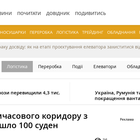
ВИНИ
ПОЧИТАТИ
ДОВІДНИК
ПОДИВИТИСЬ
ЕРНОСУШАРКИ
ПЕРЕРОБКА
ЛОГІСТИКА
ТРЕЙДИНГ
ОБЛАДНАННЯ
раку досвіду: як на етапі проєктування елеватора захиститися в
Логістика
Переробка
Події
Елеватори
Обла
ози перевищили 4,3 тис.
Україна, Румунія 
покращення ванта
мчасового коридору з
шло 100 суден
36