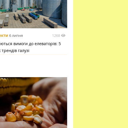
1268
екти
6 липня
ються вимоги до елеваторів: 5
 трендів галузі