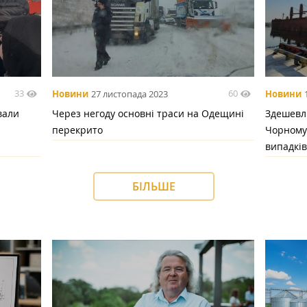
33
60
Новини
27 листопада 2023
Новини
вали
Через негоду основні траси на Одещині
Здешевл
перекрито
Чорному 
випадкі
БІЛЬШЕ