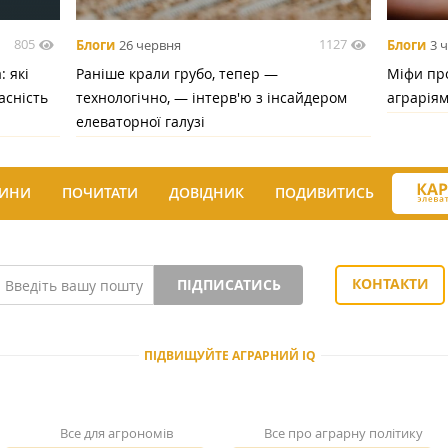
805
1127
Блоги
26 червня
Блоги
3 
 які
Раніше крали грубо, тепер —
Міфи про
асність
технологічно, — інтерв'ю з інсайдером
аграрія
елеваторної галузі
ИНИ
ПОЧИТАТИ
ДОВІДНИК
ПОДИВИТИСЬ
КОНТАКТИ
ПІДПИСАТИСЬ
ПІДВИЩУЙТЕ АГРАРНИЙ IQ
Все для агрономів
Все про аграрну політику