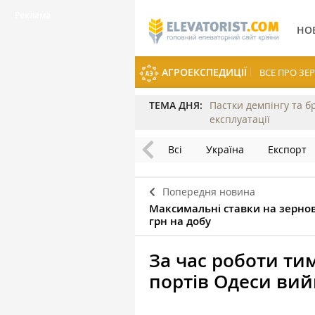
НО
АГРОЕКСПЕДИЦІЇ
ВСЕ ПРО З
ТЕМА ДНЯ:
Пастки демпінгу та б
експлуатації
Всі
Україна
Експорт
Попередня новина
Максимальні ставки на зернов
грн на добу
За час роботи ти
портів Одеси вий