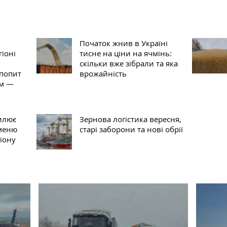
Початок жнив в Україні
іоні
тисне на ціни на ячмінь:
скільки вже зібрали та яка
 попит
врожайність
им —
силює
Зернова логістика вересня,
чменю
старі заборони та нові обрії
іону