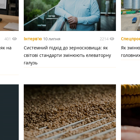
401
2214
Інтерв'ю
10 липня
Спецпро
 як на
Системний підхід до зерносховища: як
Як зміню
світові стандарти змінюють елеваторну
головних
галузь