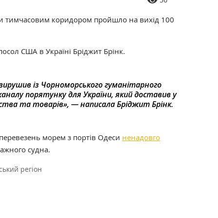
ни тимчасовим коридором пройшло на вихід 100
осол США в Україні Бріджит Брінк.
 вирушив із Чорноморського гуманітарного
аналу порятунку для України, який доставив у
ства та товарів», — написала Бріджит Брінк.
 перевезень морем з портів Одеси
ненадовго
ажного судна.
ький регіон