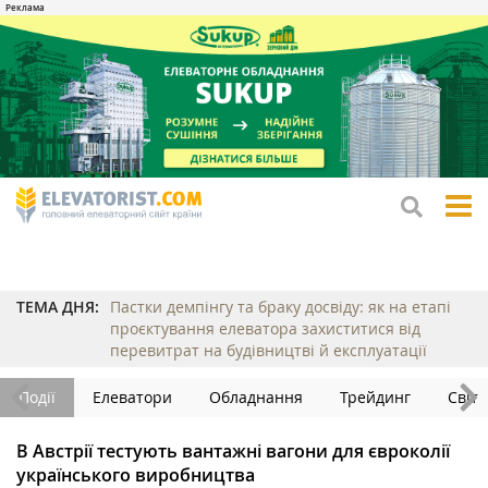
tog
me
ТЕМА ДНЯ:
Пастки демпінгу та браку досвіду: як на етапі
проєктування елеватора захиститися від
перевитрат на будівництві й експлуатації
Події
Елеватори
Обладнання
Трейдинг
Світ
В Австрії тестують вантажні вагони для євроколії
українського виробництва