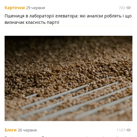
783
Карточки
29 червня
Пшениця в лабораторії елеватора: які аналізи роблять і що
визначає класність партії
1107
Блоги
26 червня