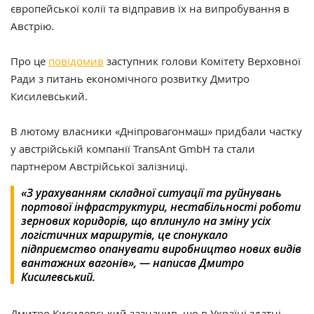
європейської колії та відправив їх на випробування в
Австрію.
Про це
повідомив
заступник голови Комітету Верховної
Ради з питань економічного розвитку Дмитро
Кисилевський.
В лютому власники «Дніпровагонмаш» придбали частку
у австрійській компанії TransAnt GmbH та стали
партнером Австрійської залізниці.
«З урахуванням складної ситуації та руйнувань
портової інфраструктури, нестабільності роботи
зернових коридорів, що вплинуло на зміну усіх
логістичних маршрутів, це спонукало
підприємство опанувати виробництво нових видів
вантажних вагонів», — написав Дмитро
Кисилевський.
Дмитро Кисилевський зазначив, що в Україні здатні