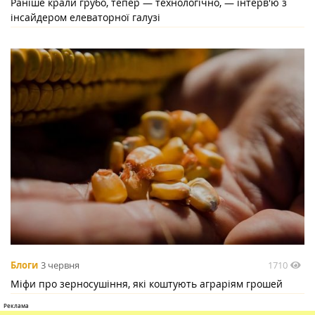
Раніше крали грубо, тепер — технологічно, — інтерв'ю з
інсайдером елеваторної галузі
1710
Блоги
3 червня
Міфи про зерносушіння, які коштують аграріям грошей