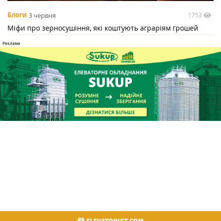
1753
Блоги
3 червня
Міфи про зерносушіння, які коштують аграріям грошей