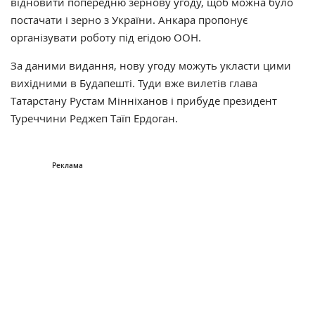
відновити попередню зернову угоду, щоб можна було
постачати і зерно з України. Анкара пропонує
організувати роботу під егідою ООН.
За даними видання, нову угоду можуть укласти цими
вихідними в Будапешті. Туди вже вилетів глава
Татарстану Рустам Мінніханов і прибуде президент
Туреччини Реджеп Таїп Ердоган.