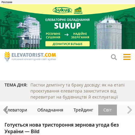
tog
me
ТЕМА ДНЯ:
Пастки демпінгу та браку досвіду: як на етапі
проєктування елеватора захиститися від
перевитрат на будівництві й експлуатації
Елеватори
Обладнання
Трейдинг
Світ
Готується нова тристороння зернова угода без
України — Bild