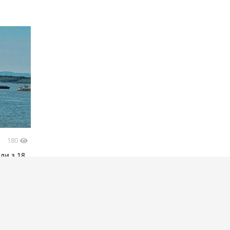
180
ли з 18