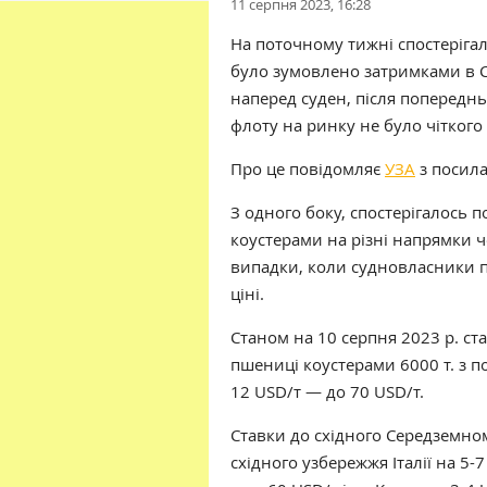
11 серпня 2023, 16:28
На поточному тижні спостерігал
було зумовлено затримками в С
наперед суден, після попереднь
флоту на ринку не було чіткого
Про це повідомляє
УЗА
з посил
З одного боку, спостерігалось 
коустерами на різні напрямки ч
випадки, коли судновласники п
ціні.
Станом на 10 серпня 2023 р. ст
пшениці коустерами 6000 т. з по
12 USD/т — до 70 USD/т.
Ставки до східного Середземном
східного узбережжя Італії на 5-