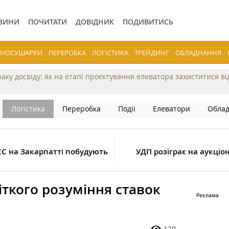
ВИНИ
ПОЧИТАТИ
ДОВІДНИК
ПОДИВИТИСЬ
ЕРНОСУШАРКИ
ПЕРЕРОБКА
ЛОГІСТИКА
ТРЕЙДИНГ
ОБЛАДНАННЯ
раку досвіду: як на етапі проєктування елеватора захиститися в
Логістика
Переробка
Події
Елеватори
Обла
ЄС на Закарпатті побудують
УДП розіграє на аукціо
іткого розуміння ставок
120