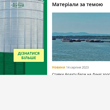
Матеріали за темою
Новини
14 серпня 2023
Ставки фрахту барж на Дунаї зрос
до 44 €/т — учасник ринку
Вибір редакціїї