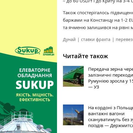
– до 60 USD/т і до Криту на 3-4
Також спостерігалось підвищен
баржами на Констанцу на 1-2 EUR
та ячменю залишився на рівні 
|
|
Дунай
ставки фрахта
перевез
Читайте також
Передача зерна чер
залізничні переходи
Румунією зросла у 1
— УЗ
На кордоні з Польщ
вантажні вагони
скануватимуть без 
поїздів — Держмитс