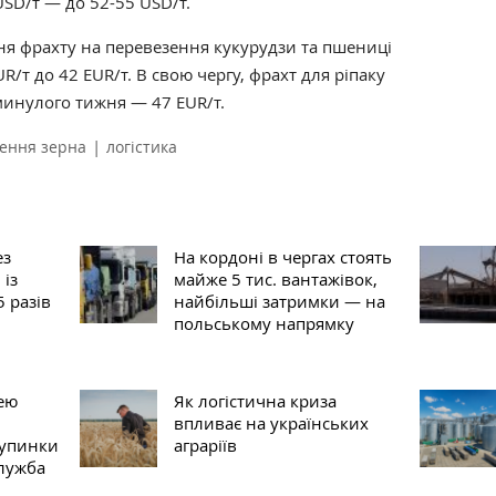
 USD/т — до 52-55 USD/т.
ня фрахту на перевезення кукурудзи та пшениці
/т до 42 EUR/т. В свою чергу, фрахт для ріпаку
минулого тижня — 47 EUR/т.
|
ення зерна
логістика
ез
На кордоні в чергах стоять
 із
майже 5 тис. вантажівок,
5 разів
найбільші затримки — на
польському напрямку
ею
Як логістична криза
впливає на українських
зупинки
аграріїв
лужба