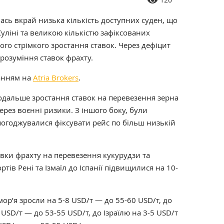
ась вкрай низька кількість доступних суден, що
уліні та великою кількістю зафіксованих
ого стрімкого зростання ставок. Через дефіцит
 розуміння ставок фрахту.
анням на
Atria Brokers
.
подальше зростання ставок на перевезення зерна
ерез воєнні ризики. З іншого боку, були
огоджувалися фіксувати рейс по більш низькій
авки фрахту на перевезення кукурудзи та
ртів Рені та Ізмаїл до Іспанії підвищилися на 10-
ор’я зросли на 5-8 USD/т — до 55-60 USD/т, до
7 USD/т — до 53-55 USD/т, до Ізраїлю на 3-5 USD/т