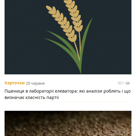
801
Карточки
29 червня
Пшениця в лабораторії елеватора: які аналізи роблять і що
визначає класність партії