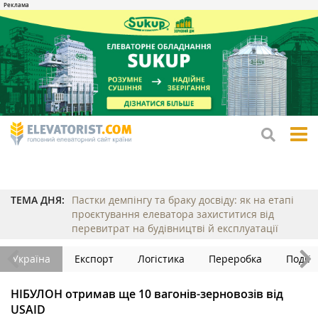
tog
me
ТЕМА ДНЯ:
Пастки демпінгу та браку досвіду: як на етапі
проєктування елеватора захиститися від
перевитрат на будівництві й експлуатації
Україна
Експорт
Логістика
Переробка
Події
НІБУЛОН отримав ще 10 вагонів-зерновозів від
USAID