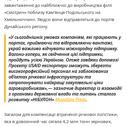
завантаження до найближчої до виробництва філії
«Смотрич» поблизу Кам'янця-Подільського на
Хмельниччині. Звідси вони відправляться до портів
Дунайського регіону.
«У сьогоднішніх умовах компаніям, які працюють у
портах, приймаючи та відправляючи вантажі,
украй важливо відчувати міжнародну підтримку.
Вагони-хопери, як свідчення цієї підтримки,
пройдуть усією Україною. Отже завдяки допомозі
Проєкту USAID експортери зможуть зберегти
високопрофесійний персонал на заблокованих
об’єктах річкової інфраструктури та
запропонувати найкращі закупівельні ціни
агровиробникам»,— зазначив директор із взаємодії
з органами державної влади та питань сталого
розвитку «НІБУЛОН»
Михайло Різак
.
Загалом для компенсації втраченої річкової логістики,
яка в довоєнний час сягала 4,2 млн тонн зернових,