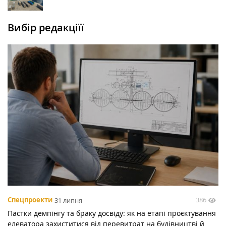
Вибір редакціїї
386
Спецпроекти
31 липня
Пастки демпінгу та браку досвіду: як на етапі проєктування
елеватора захиститися від перевитрат на будівництві й