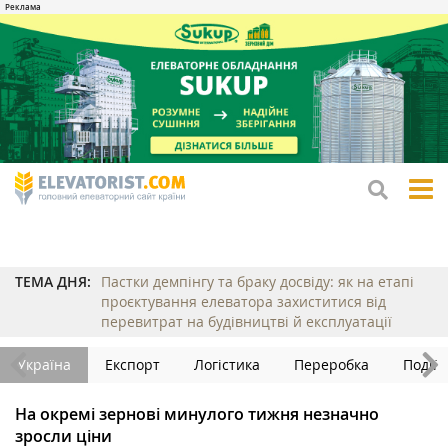
tog
me
ТЕМА ДНЯ:
Пастки демпінгу та браку досвіду: як на етапі
проєктування елеватора захиститися від
перевитрат на будівництві й експлуатації
Україна
Експорт
Логістика
Переробка
Події
На окремі зернові минулого тижня незначно
зросли ціни