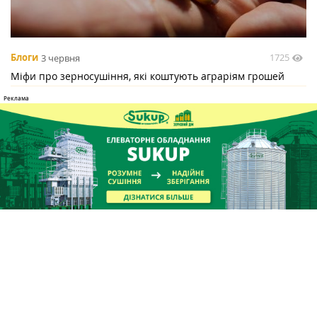
1725
Блоги
3 червня
Міфи про зерносушіння, які коштують аграріям грошей