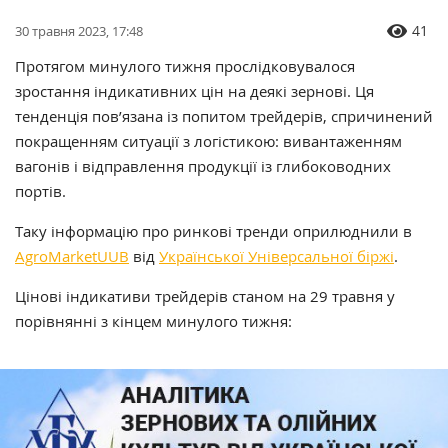
41
30 травня 2023, 17:48
Протягом минулого тижня прослідковувалося
зростання індикативних цін на деякі зернові. Ця
тенденція пов’язана із попитом трейдерів, спричинений
покращенням ситуації з логістикою: вивантаженням
вагонів і відправлення продукції із глибоководних
портів.
Таку інформацію про ринкові тренди оприлюднили в
AgroMarketUUB
від
Української Універсальної біржі
.
Цінові індикативи трейдерів станом на 29 травня у
порівнянні з кінцем минулого тижня: