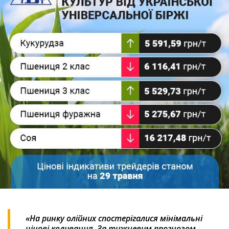
«На ринку олійних спостерігалися мінімальні
цінові коливання. За тижневим прогнозом