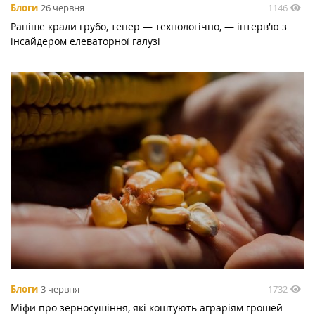
1146
Блоги
26 червня
Раніше крали грубо, тепер — технологічно, — інтерв'ю з
інсайдером елеваторної галузі
1732
Блоги
3 червня
Міфи про зерносушіння, які коштують аграріям грошей