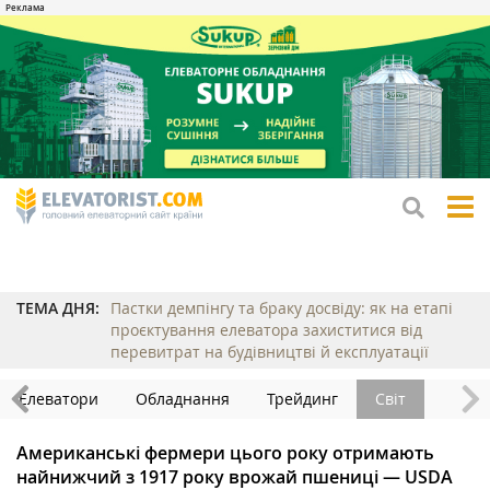
tog
me
ТЕМА ДНЯ:
Пастки демпінгу та браку досвіду: як на етапі
проєктування елеватора захиститися від
перевитрат на будівництві й експлуатації
Елеватори
Обладнання
Трейдинг
Світ
Американські фермери цього року отримають
найнижчий з 1917 року врожай пшениці — USDA