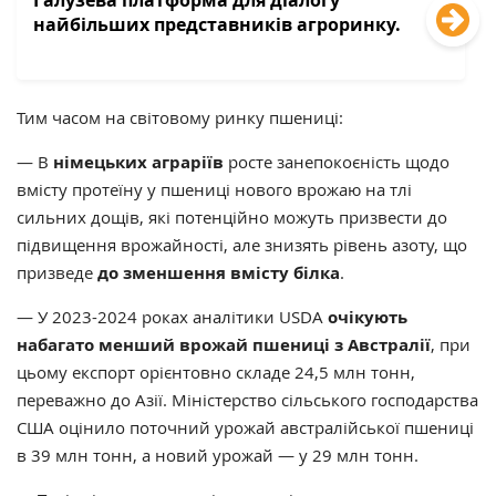
Галузева платформа для діалогу
найбільших представників агроринку.
Тим часом на світовому ринку пшениці:
— В
німецьких аграріїв
росте занепокоєність щодо
вмісту протеїну у пшениці нового врожаю на тлі
сильних дощів, які потенційно можуть призвести до
підвищення врожайності, але знизять рівень азоту, що
призведе
до зменшення вмісту білка
.
— У 2023-2024 роках аналітики USDA
очікують
набагато менший врожай пшениці з Австралії
, при
цьому експорт орієнтовно складе 24,5 млн тонн,
переважно до Азії. Міністерство сільського господарства
США оцінило поточний урожай австралійської пшениці
в 39 млн тонн, а новий урожай — у 29 млн тонн.