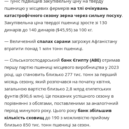
— Туніс підвищив закупівельну ціну на тверду
пшеницю у місцевих фермерів
на тлі очікувань
катастрофічного сезону зерна через сильну посуху
.
Закупівельна ціна твердої пшениці зросте зі 130
динарів до 140 динарів ($45,95) за 100 кг.
— Величезний
спалах сарани
загрожує Афганістану
втратити понад 1 млн тонн пшениці.
— Сільськогосподарський
банк Єгипту (ABE)
отримав
першу партію пшениці місцевого виробництва у 2023
році, що становить близько 277 тис. тонн за перший
місяць сезону, який розпочався на початку квітня,
загальною вартістю близько 2,8 млрд єгипетських
фунтів ($90,6 млн). Це показник успішного сезону в
порівнянні з обсягами, поставленими за аналогічний
період минулого року. Цього року
банк збільшив
кількість сховищ
до 190 з можливістю прийому
близько 850 тис. тонн пшениці за сезон.