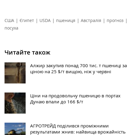
|
|
|
|
|
|
США
Єгипет
USDA
пшениця
Австралія
прогноз
посуха
Читайте також
Алжир закупив понад 700 тис. т пшениці за
ціною на 25 $/т вищою, ніж у червні
Ціни на продовольчу пшеницю в портах
Дунаю впали до 166 $/т
АГРОТРЕЙД поділився проміжними
результатами жнив: найвища врожайність