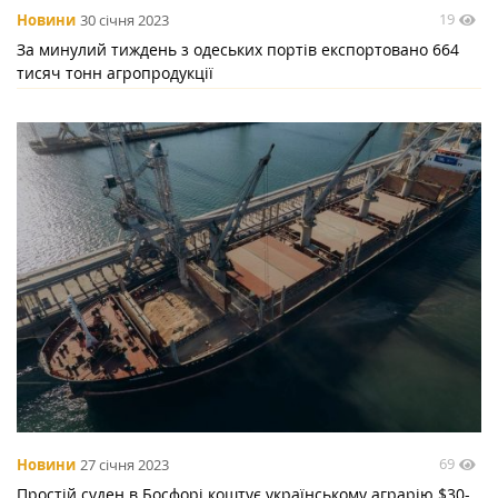
19
Новини
30 січня 2023
За минулий тиждень з одеських портів експортовано 664
тисяч тонн агропродукції
69
Новини
27 січня 2023
Простій суден в Босфорі коштує українському аграрію $30-