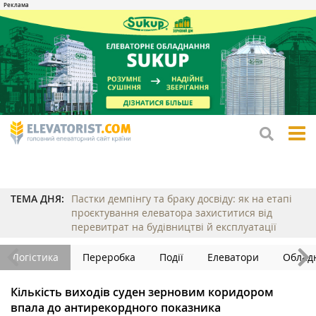
tog
me
ТЕМА ДНЯ:
Пастки демпінгу та браку досвіду: як на етапі
проєктування елеватора захиститися від
перевитрат на будівництві й експлуатації
Логістика
Переробка
Події
Елеватори
Облад
Кількість виходів суден зерновим коридором
впала до антирекордного показника