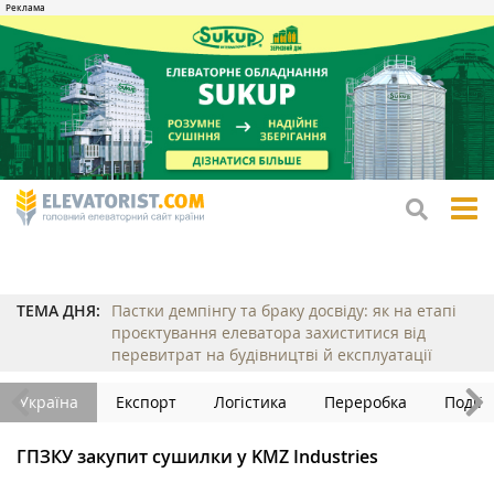
tog
me
ТЕМА ДНЯ:
Пастки демпінгу та браку досвіду: як на етапі
проєктування елеватора захиститися від
перевитрат на будівництві й експлуатації
Україна
Експорт
Логістика
Переробка
Події
ГПЗКУ закупит сушилки у KMZ Industries