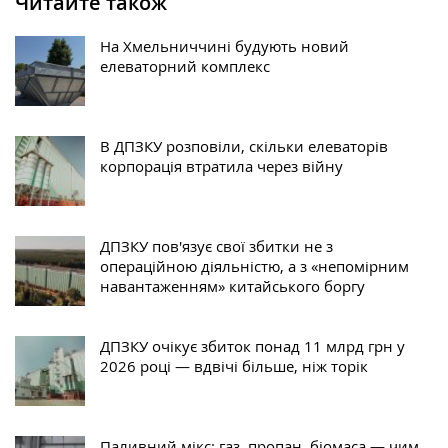
Читайте також
На Хмельниччині будують новий
елеваторний комплекс
В ДПЗКУ розповіли, скільки елеваторів
корпорація втратила через війну
ДПЗКУ пов'язує свої збитки не з
операційною діяльністю, а з «непомірним
навантаженням» китайського боргу
ДПЗКУ очікує збиток понад 11 млрд грн у
2026 році — вдвічі більше, ніж торік
Паливний мікс: газ, пропан, біомаса — чим