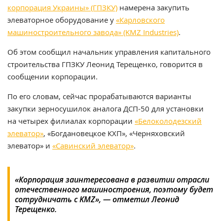
корпорация Украины» (ГПЗКУ)
намерена закупить
элеваторное оборудование у
«Карловского
машиностроительного завода» (KMZ Industries)
.
Об этом сообщил начальник управления капитального
строительства ГПЗКУ Леонид Терещенко, говорится в
сообщении корпорации.
По его словам, сейчас прорабатываются варианты
закупки зерносушилок аналога ДСП-50 для установки
на четырех филиалах корпорации
«Белоколодезский
элеватор»
, «Богдановецкое КХП», «Черняховский
элеватор» и
«Савинский элеватор»
.
«Корпорация заинтересована в развитии отрасли
отечественного машиностроения, поэтому будет
сотрудничать с KMZ», — отметил Леонид
Терещенко.