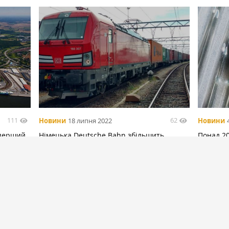
111
62
Новини
18 липня 2022
Новини
 перший
Німецька Deutsche Bahn збільшить
Понад 2
потужності для перевезення українського
розпоча
зерна
західни