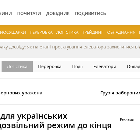
ВИНИ
ПОЧИТАТИ
ДОВІДНИК
ПОДИВИТИСЬ
ЕРНОСУШАРКИ
ПЕРЕРОБКА
ЛОГІСТИКА
ТРЕЙДИНГ
ОБЛАДНАННЯ
раку досвіду: як на етапі проєктування елеватора захиститися в
Логістика
Переробка
Події
Елеватори
Обла
 зернових уражена
Грузія заборони
для українських
дозвільний режим до кінця