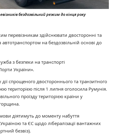
евізників бездозвільний режим до кінця року
им перевізникам здійснювати двосторонні та
в автотранспортом на бездозвільній основі до
ужба з безпеки на транспорті
Порти України».
 дії спрощеного двостороннього та транзитного
єю територією після 1 липня оголосила Румунія.
вільного проїзду територією країни у
Угорщина.
умови діятимуть до моменту набуття
 Україною та ЄС щодо лібералізації вантажних
ртний безвіз).