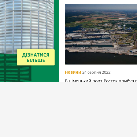
Новини
24 серпня 2022
В німецький порт Росток прибув
потяг із українською кукурудзою
Вибір редакціїї