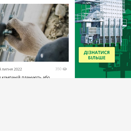
350
4 липня 2022
0 компаній планують або
ли будувати перевалку зерна на
х кордонах — Сольський