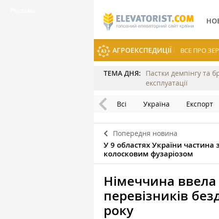
НО
АГРОЕКСПЕДИЦІЇ
ВСЕ ПРО З
ТЕМА ДНЯ:
Пастки демпінгу та б
експлуатації
Всі
Україна
Експорт
Попередня новина
У 9 областях України частина
колосковим фузаріозом
Німеччина ввела 
перевізників без
року