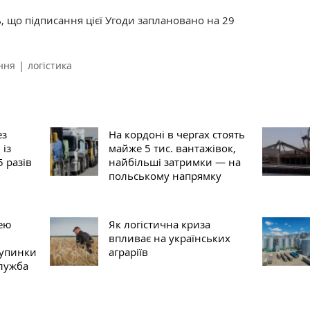
, що підписання цієї Угоди заплановано на 29
|
ння
логістика
ез
На кордоні в чергах стоять
 із
майже 5 тис. вантажівок,
5 разів
найбільші затримки — на
польському напрямку
ею
Як логістична криза
впливає на українських
зупинки
аграріїв
лужба