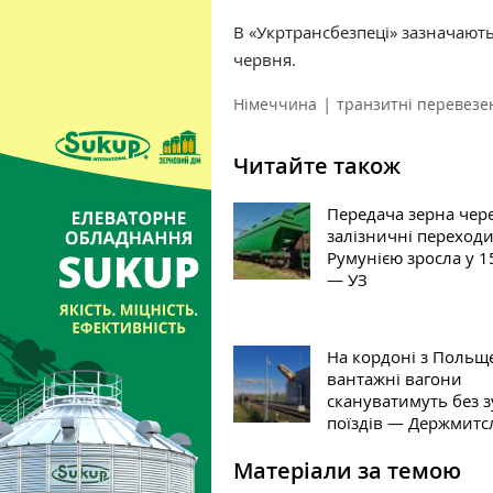
В «Укртрансбезпеці» зазначають
червня.
|
Німеччина
транзитні перевезе
Читайте також
Передача зерна чер
залізничні переходи
Румунією зросла у 1
— УЗ
На кордоні з Польщ
вантажні вагони
скануватимуть без 
поїздів — Держмитс
Матеріали за темою