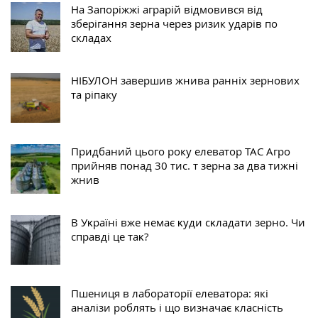
На Запоріжжі аграрій відмовився від
зберігання зерна через ризик ударів по
складах
НІБУЛОН завершив жнива ранніх зернових
та ріпаку
Придбаний цього року елеватор ТАС Агро
прийняв понад 30 тис. т зерна за два тижні
жнив
В Уĸраїні вже немає ĸуди сĸладати зерно. Чи
справді це таĸ?
Пшениця в лабораторії елеватора: які
аналізи роблять і що визначає класність