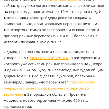
сейчас требуются логистические каналы, рассчитанные
на перевозку дополнительных 10 млн т зерна в год. И
такие каналы зернотрейдеры решили создавать
самостоятельно, организовывая перевозки речным
транспортом. Этим в числе прочего и вызван резкий
прирост речных перевозок в 2014 г. — более чем на
четверть по сравнению с 2013 г.
Однако, на этом компании не останавливаются. В
январе 2015 г.
ООО «СП «НИБУЛОН»
(в распоряжении
которого уже есть семь речных терминалов на Днепре
и один на Южном Буге, 28 несамоходных судов общим
дедвейтом 131 тыс. т, девять буксиров, плавкран и
земснаряд), завершило первый этап
строительства
очередного речного перегрузочного зернового
терминала
в Запорожской области. Проектная
мощность нового терминала — около 450 тыс. т
зерновых в год.