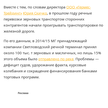
Вместе с тем, по словам директора
ООО «Гермес-
Трейдинг»
Юрия Скичко
, в прошлом году речные
перевозки зерновых транспортом сторонних
контрагентов начали проигрывать транспортировке по
железной дороге.
По его данным, в 2014/15 МГ принадлежащий
компании Светловодский речной терминал принял
около 100 тыс. т зерновых и масличных, но лишь 15%
этого объема было
отправлено по реке
. Проблемы —
дефицит судов, удорожание фрахта, курсовые
колебания и сокращение финансирования банками
торговых программ.