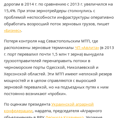
дорогам в 2014 г. по сравнению с 2013 г. увеличился на
15,4%. При этом зернотрейдеры столкнулись с
проблемой неспособности инфраструктуры оперативно
обработать возросший поток зерновых грузов, пишет
«Бизнес»
.
Потеря контроля над Севастопольским МТП, где
расположены зерновые терминалы
ЧП «Авлита»
(в 2013
г. порт перевалил почти 1,5 млн т зерна) вынудила
грузоотправителей перенаправить потоки в
черноморские порты Одесской, Николаевской и
Херсонской областей. Эти МТП имеют неплохой резерв
мощностей и в целом справляются с выросшей
зерновой перевалкой, но на подъездных путях к ним
постоянно возникают «пробки».
По оценкам президента
Украинской аграрной
конфедерации
, нардепа, председателя «Аграрного
объединения» в ВРУ
Леонида Козаченко
, Украине