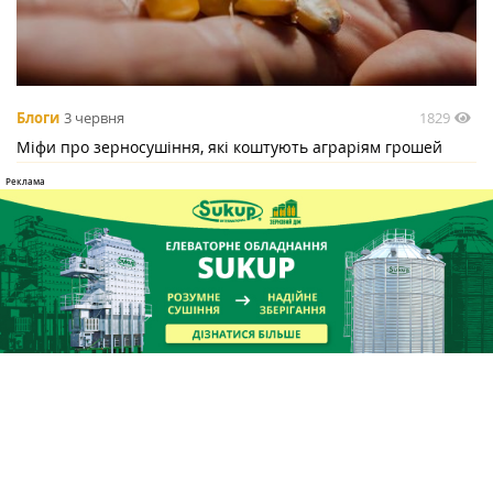
1829
Блоги
3 червня
Міфи про зерносушіння, які коштують аграріям грошей