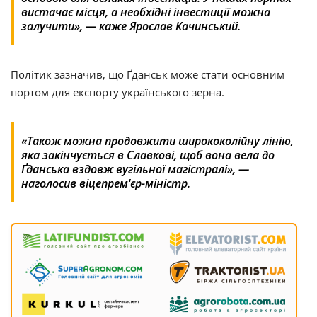
вистачає місця, а необхідні інвестиції можна
залучити», — каже Ярослав Качинський.
Політик зазначив, що Ґданськ може стати основним
портом для експорту українського зерна.
«Також можна продовжити ширококолійну лінію,
яка закінчується в Славкові, щоб вона вела до
Ґданська вздовж вугільної магістралі», —
наголосив віцепрем'єр-міністр.