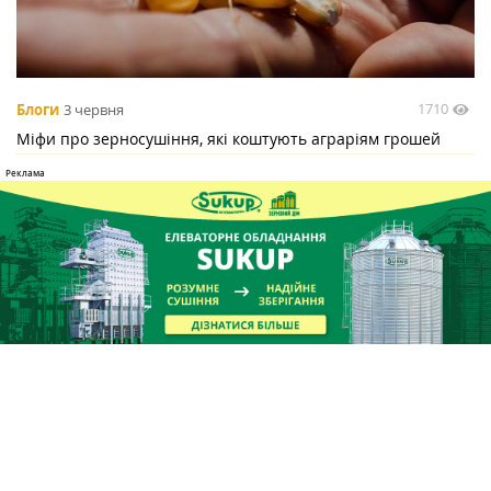
1710
Блоги
3 червня
Міфи про зерносушіння, які коштують аграріям грошей