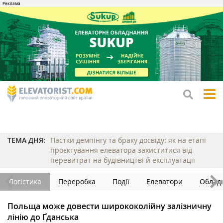
tog
me
ТЕМА ДНЯ:
Пастки демпінгу та браку досвіду: як на етапі
проєктування елеватора захиститися від
перевитрат на будівництві й експлуатації
Логістика
Переробка
Події
Елеватори
Облад
Польща може довести ширококолійну залізничну
лінію до Ґданська