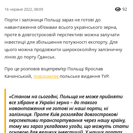
92
16 червня 2022, 08:09
Порти і залізниця Польщі зараз не готові до
навантаження об'ємами всього українського зерна,
проте в довгостроковій перспективі можна залучати
інвестиції для збільшення потужності експорту. Для
цього можна продовжити ширококолійну залізничну
лінію до порту Ґданськ.
Про це розповів віцепрем'єр Польщі Ярослав
Качинський,
повідомляє
польське видання TVP.
«Станом на сьогодні, Польща не може прийняти
все зібране в Україні зерно – до такого
навантаження не готові ні наші порти, ні
залізниця. Проте Київ розглядає довгострокові
перспективи транспортування через нашу країну,
тому ми зараз укладаємо угоди, що можуть стати
основою для великих інвестицій. У наших портах