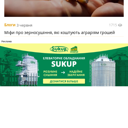
1715
Блоги
3 червня
Міфи про зерносушіння, які коштують аграріям грошей