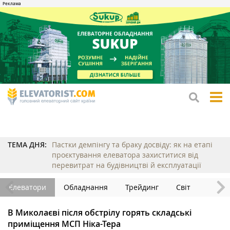
tog
me
ТЕМА ДНЯ:
Пастки демпінгу та браку досвіду: як на етапі
проєктування елеватора захиститися від
перевитрат на будівництві й експлуатації
Елеватори
Обладнання
Трейдинг
Світ
В Миколаєві після обстрілу горять складські
приміщення МСП Ніка-Тера