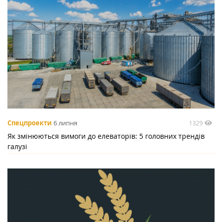
1329
Спецпроекти
6 липня
Як змінюються вимоги до елеваторів: 5 головних трендів
галузі