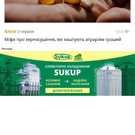
1816
Блоги
3 червня
Міфи про зерносушіння, які коштують аграріям грошей