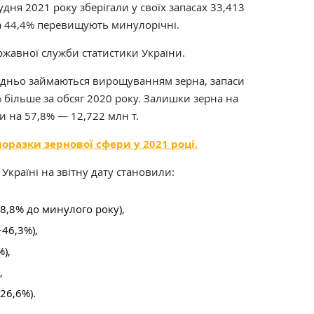
удня 2021 року зберігали у своїх запасах 33,413
а 44,4% перевищують минулорічні.
жавної служби статистики України.
редньо займаються вирощуванням зерна, запаси
% більше за обсяг 2020 року. Залишки зерна на
и на 57,8% — 12,722 млн т.
поразки зернової сфери у 2021 році.
 Україні на звітну дату становили:
48,8% до минулого року),
+46,3%),
),
,
26,6%).