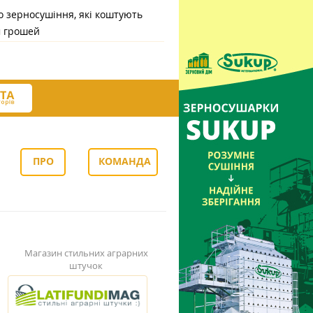
 зерносушіння, які коштують
м грошей
ПРО
КОМАНДА
НАС
Магазин стильних аграрних
штучок