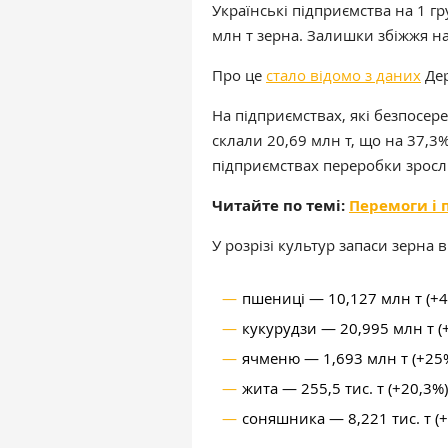
Українські підприємства на 1 гр
млн т зерна. Залишки збіжжя н
Про це
стало відомо з даних
Дер
На підприємствах, які безпосе
склали 20,69 млн т, що на 37,3
підприємствах переробки зросл
Читайте по темі:
Перемоги і 
У розрізі культур запаси зерна в
пшениці — 10,127 млн ​​т (+
кукурудзи — 20,995 млн т (
ячменю — 1,693 млн т (+25%
жита — 255,5 тис. т (+20,3%)
соняшника — 8,221 тис. т (+