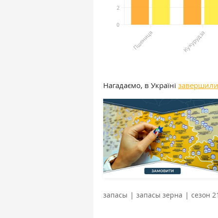
Нагадаємо, в Україні
завершил
|
|
запасы
запасы зерна
сезон 2