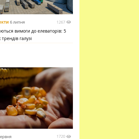
1267
екти
6 липня
ються вимоги до елеваторів: 5
 трендів галузі
1720
червня