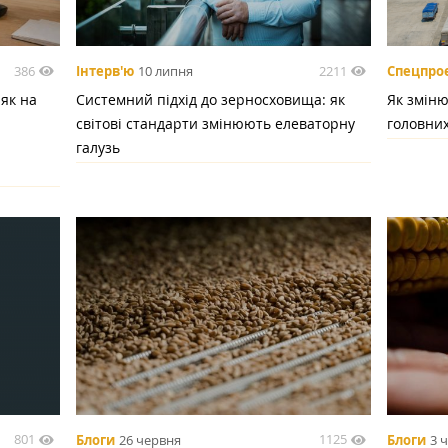
386
2211
Інтерв'ю
10 липня
Спецпро
 як на
Системний підхід до зерносховища: як
Як зміню
світові стандарти змінюють елеваторну
головних
галузь
801
1125
Блоги
26 червня
Блоги
3 