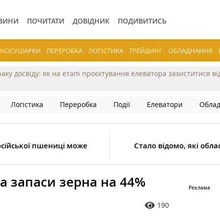
ВИНИ
ПОЧИТАТИ
ДОВІДНИК
ПОДИВИТИСЬ
ЕРНОСУШАРКИ
ПЕРЕРОБКА
ЛОГІСТИКА
ТРЕЙДИНГ
ОБЛАДНАННЯ
раку досвіду: як на етапі проєктування елеватора захиститися в
Логістика
Переробка
Події
Елеватори
Обла
осійської пшениці може
Стало відомо, які обл
а запаси зерна на 44%
190