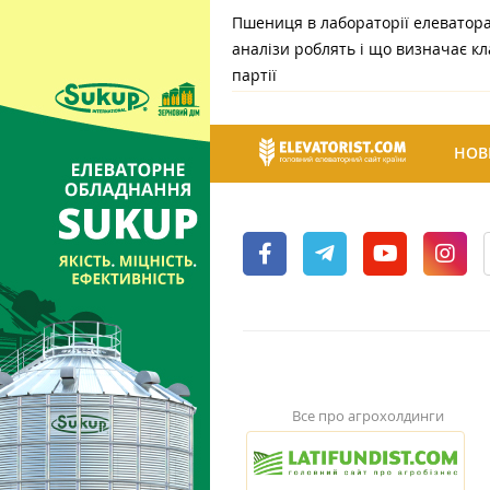
Пшениця в лабораторії елеватора:
аналізи роблять і що визначає кл
партії
НОВ
Все про агрохолдинги