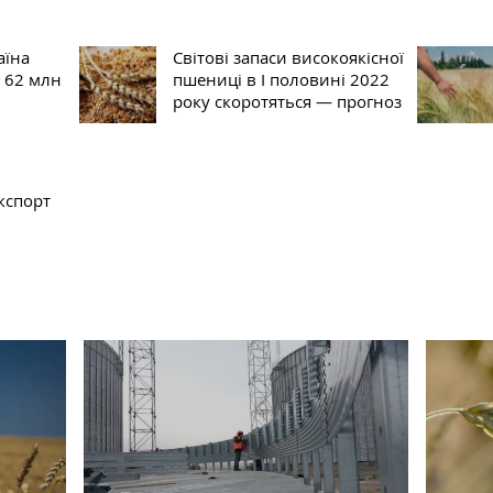
аїна
Світові запаси високоякісної
 62 млн
пшениці в І половині 2022
року скоротяться — прогноз
кспорт