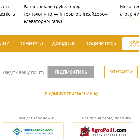
 які
Раніше крали грубо, тепер —
Міфи про
асність
технологічно, — інтерв'ю з інсайдером
аграрія
елеваторної галузі
ИНИ
ПОЧИТАТИ
ДОВІДНИК
ПОДИВИТИСЬ
КОНТАКТИ
ПІДПИСАТИСЬ
ПІДВИЩУЙТЕ АГРАРНИЙ IQ
Все для агрономів
Все про аграрну політику