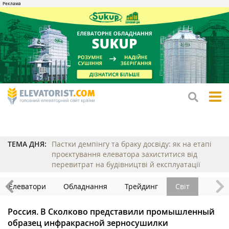
tog
me
ТЕМА ДНЯ:
Пастки демпінгу та браку досвіду: як на етапі
проєктування елеватора захиститися від
перевитрат на будівництві й експлуатації
Елеватори
Обладнання
Трейдинг
Світ
Россия. В Сколково представили промышленный
образец инфракрасной зерносушилки