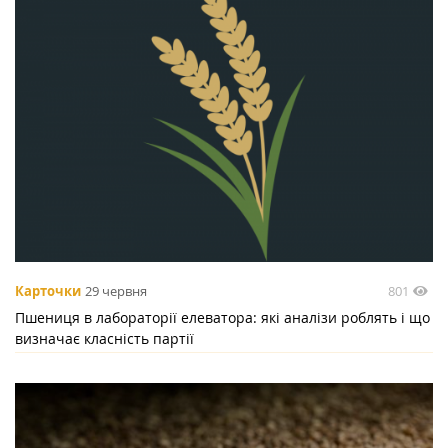
801
Карточки
29 червня
Пшениця в лабораторії елеватора: які аналізи роблять і що
визначає класність партії