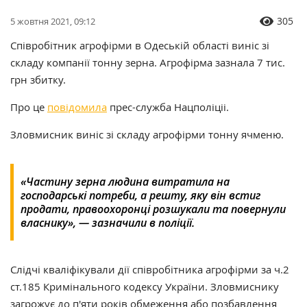
305
5 жовтня 2021, 09:12
Співробітник агрофірми в Одеській області виніс зі
складу компанії тонну зерна. Агрофірма зазнала 7 тис.
грн збитку.
Про це
повідомила
прес-служба Нацполіціі.
Зловмисник виніс зі складу агрофірми тонну ячменю.
«Частину зерна людина витратила на
господарські потреби, а решту, яку він встиг
продати, правоохоронці розшукали та повернули
власнику», — зазначили в поліції.
Слідчі кваліфікували дії співробітника агрофірми за ч.2
ст.185 Кримінального кодексу України. Зловмиснику
загрожує до п'яти років обмеження або позбавлення