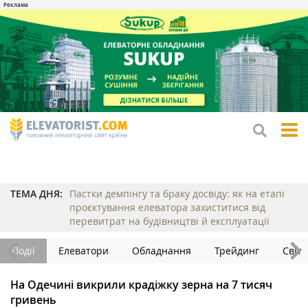
tog
me
ТЕМА ДНЯ:
Пастки демпінгу та браку досвіду: як на етапі
проєктування елеватора захиститися від
перевитрат на будівництві й експлуатації
Події
Елеватори
Обладнання
Трейдинг
Світ
На Одечині викрили крадіжку зерна на 7 тисяч
гривень