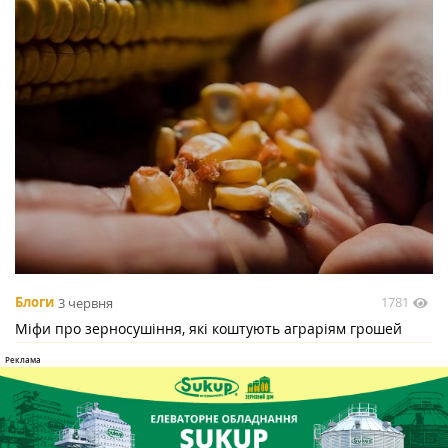
1781
Блоги
3 червня
Міфи про зерносушіння, які коштують аграріям грошей