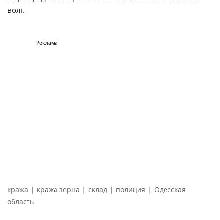
волі.
|
|
|
|
кража
кража зерна
склад
полиция
Одесская
область