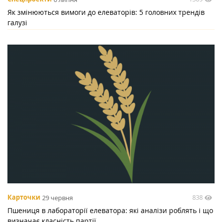
Як змінюються вимоги до елеваторів: 5 головних трендів
галузі
838
Карточки
29 червня
Пшениця в лабораторії елеватора: які аналізи роблять і що
визначає класність партії