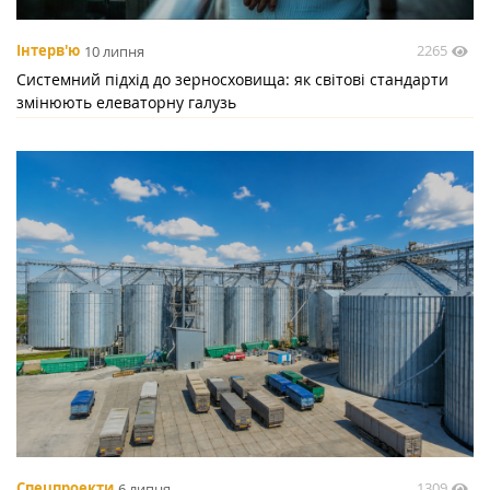
2265
Інтерв'ю
10 липня
Системний підхід до зерносховища: як світові стандарти
змінюють елеваторну галузь
1309
Спецпроекти
6 липня