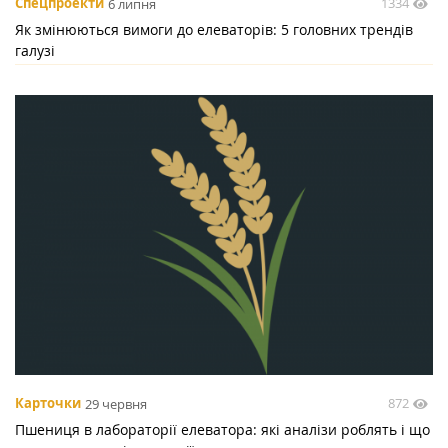
1334
Спецпроекти
6 липня
Як змінюються вимоги до елеваторів: 5 головних трендів
галузі
872
Карточки
29 червня
Пшениця в лабораторії елеватора: які аналізи роблять і що