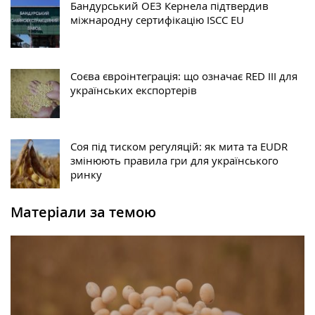
Бандурський ОЕЗ Кернела підтвердив
міжнародну сертифікацію ISCC EU
Соєва євроінтеграція: що означає RED III для
українських експортерів
Соя під тиском регуляцій: як мита та EUDR
змінюють правила гри для українського
ринку
Матеріали за темою