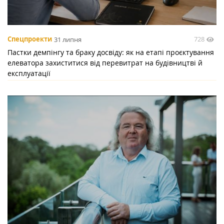
728
Спецпроекти
31 липня
Пастки демпінгу та браку досвіду: як на етапі проєктування
елеватора захиститися від перевитрат на будівництві й
експлуатації