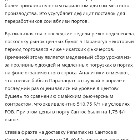
более привлекательным вариантом для сои местного
производства. Это усугубляет дефицит поставок для
переработчиков сои вблизи портов.
Бразильская соя в последние недели резко подешевела,
поскольку рынок ценных бумаг в Паранагуа некоторый
период торговался ниже чикагских фьючерсов.
Причиной этому является медленный сбор урожая из-
за проливных дождей и медленных погрузках в портах
на фоне ограниченного спроса. Аналитики отмечают,
что соевые бобы в Паранагуа с отгрузкой в апреле в
последний раз оценивались на уровне 8 центов/
бушель по сравнению с майским фьючерсным
контрактом, что эквивалентно 510,75 $/т на условиях
FOB. При этом цены в порту Сантос были на 1,75 $/т
выше.
Ставка фрахта на доставку Panamax из Сантоса в
Украину была оценена в 35-40 $/т, тогда как цена сои