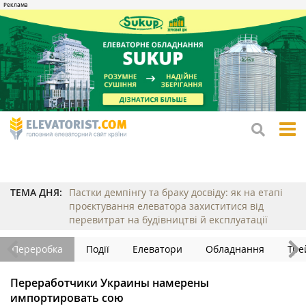
tog
me
ТЕМА ДНЯ:
Пастки демпінгу та браку досвіду: як на етапі
проєктування елеватора захиститися від
перевитрат на будівництві й експлуатації
Переробка
Події
Елеватори
Обладнання
Тре
Переработчики Украины намерены
импортировать сою