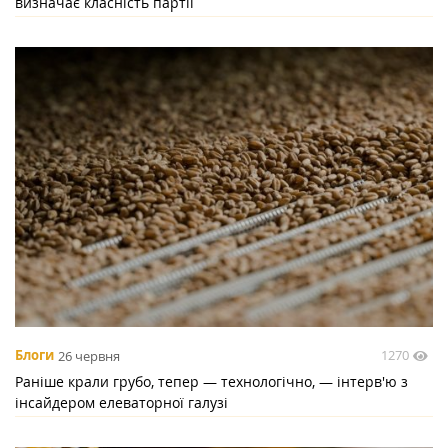
визначає класність партії
1270
Блоги
26 червня
Раніше крали грубо, тепер — технологічно, — інтерв'ю з
інсайдером елеваторної галузі