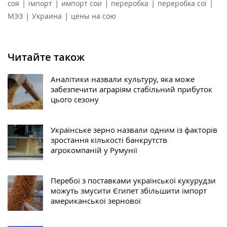
|
|
|
|
|
соя
імпорт
импорт сои
переробка
переробка сої
|
|
МЭЗ
Украина
цены на сою
Читайте також
Аналітики назвали культуру, яка може
забезпечити аграріям стабільний прибуток
цього сезону
Українське зерно назвали одним із факторів
зростання кількості банкрутств
агрокомпаній у Румунії
Перебої з поставками української кукурудзи
можуть змусити Єгипет збільшити імпорт
американської зернової