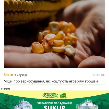
1830
Блоги
3 червня
Міфи про зерносушіння, які коштують аграріям грошей