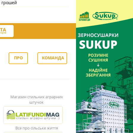
м грошей
ПРО
КОМАНДА
НАС
Магазин стильних аграрних
штучок
Все про сільське життя