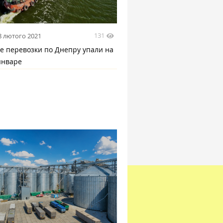
131
8 лютого 2021
е перевозки по Днепру упали на
январе