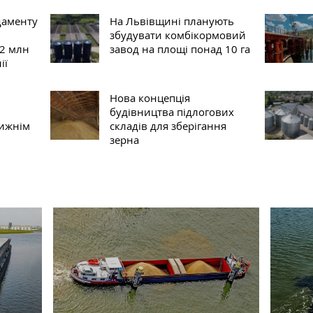
даменту
На Львівщині планують
збудувати комбікормовий
 2 млн
завод на площі понад 10 га
ії
Нова концепція
будівництва підлогових
Нижнім
складів для зберігання
зерна