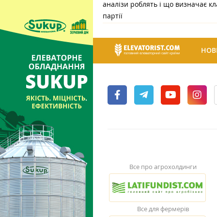
аналізи роблять і що визначає кл
партії
НОВ
Все про агрохолдинги
Все для фермерів