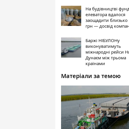
На будівництві фун
елеватора вдалося
заощадити близько
грн — досвід компан
Баржі НІБУЛОНу
виконуватимуть
міжнародні рейси 
Дунаєм між трьома
країнами
Матеріали за темою