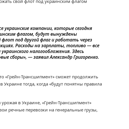
ержать свой флот под украинским флагом
се украинские компании, которые сегодня
аинским флагом, будут вынуждены
 флот под другой флаг и работать через
икциях. Расходы на зарплаты, топливо — все
 украинского налогообложения. Здесь
ые сборы», — заявил Александр Григоренко.
что «Грейн-Трансшипмент» сможет продолжить
 Украине тогда, когда «будут понятны правила
 урожая в Украине, «Грейн-Трансшипмент»
вои речные перевозки на генеральные грузы,