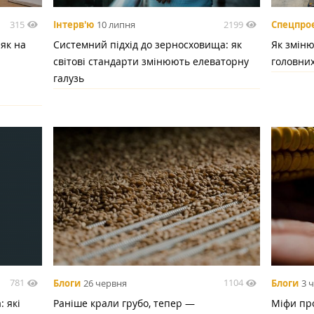
315
2199
Інтерв'ю
10 липня
Спецпро
 як на
Системний підхід до зерносховища: як
Як зміню
світові стандарти змінюють елеваторну
головних
галузь
781
1104
Блоги
26 червня
Блоги
3 
 які
Раніше крали грубо, тепер —
Міфи про