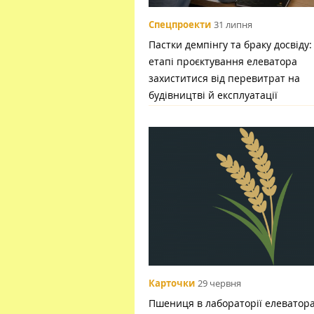
Спецпроекти
31 липня
Пастки демпінгу та браку досвіду:
етапі проєктування елеватора
захиститися від перевитрат на
будівництві й експлуатації
Карточки
29 червня
Пшениця в лабораторії елеватора: