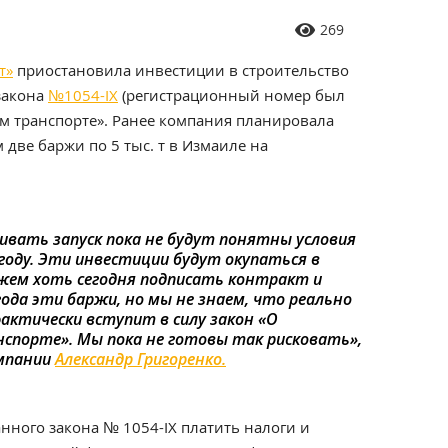
269
т»
приостановила инвестиции в строительство
закона
№1054-ІХ
(регистрационный номер был
ом транспорте». Ранее компания планировала
 две баржи по 5 тыс. т в Измаиле на
вать запуск пока не будут понятны условия
 году. Эти инвестиции будут окупаться в
жем хоть сегодня подписать контракт и
года эти баржи, но мы не знаем, что реально
 фактически вступит в силу закон «О
спорте». Мы пока не готовы так рисковать»,
омпании
Александр Григоренко.
анного закона № 1054-ІХ платить налоги и