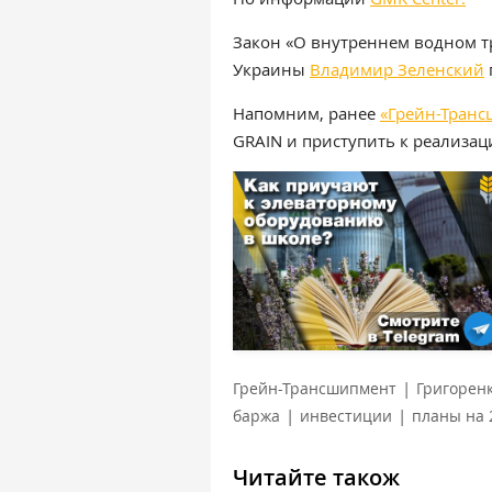
Закон «О внутреннем водном т
Украины
Владимир Зеленский
Напомним, ранее
«Грейн-Тран
GRAIN и приступить к реализа
|
Грейн-Трансшипмент
Григорен
|
|
баржа
инвестиции
планы на 
Читайте також