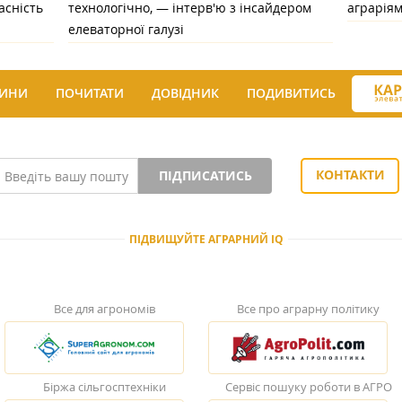
асність
технологічно, — інтерв'ю з інсайдером
аграрія
елеваторної галузі
ИНИ
ПОЧИТАТИ
ДОВІДНИК
ПОДИВИТИСЬ
КОНТАКТИ
ПІДПИСАТИСЬ
ПІДВИЩУЙТЕ АГРАРНИЙ IQ
Все для агрономів
Все про аграрну політику
Біржа сільгосптехніки
Сервіс пошуку роботи в АГРО