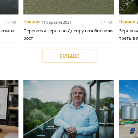
262
191
Новини
11 березня 2021
Новини
возити
Перевозки зерна по Днепру возобновили
Зерновы
рост
треть в 
БІЛЬШЕ