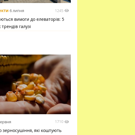
1245
екти
6 липня
ються вимоги до елеваторів: 5
 трендів галузі
1710
червня
 зерносушіння, які коштують