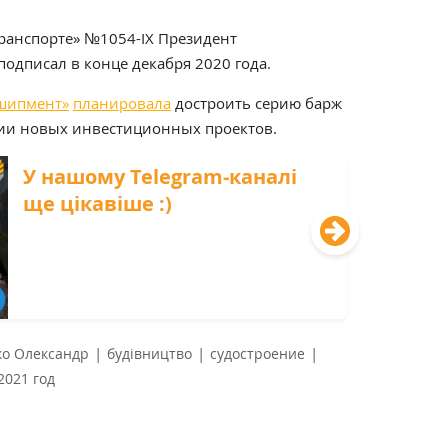
ранспорте» №1054-IX Президент
подписал в конце декабря 2020 года.
сшипмент»
планировала
достроить серию барж
ции новых инвестиционных проектов.
У нашому Telegram-каналі
ще цікавіше :)
|
|
|
ко Олександр
будівництво
судостроение
2021 год