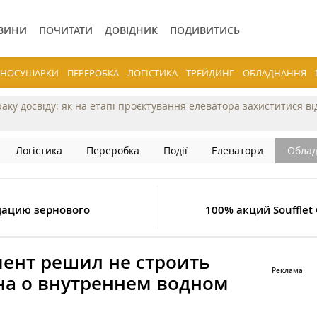
ВИНИ
ПОЧИТАТИ
ДОВІДНИК
ПОДИВИТИСЬ
ЕРНОСУШАРКИ
ПЕРЕРОБКА
ЛОГІСТИКА
ТРЕЙДИНГ
ОБЛАДНАННЯ
раку досвіду: як на етапі проєктування елеватора захиститися в
Логістика
Переробка
Події
Елеватори
Обла
дацию зернового
100% акций Soufflet
ент решил не строить
на о внутреннем водном