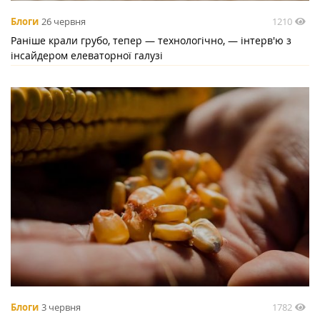
1210
Блоги
26 червня
Раніше крали грубо, тепер — технологічно, — інтерв'ю з
інсайдером елеваторної галузі
1782
Блоги
3 червня