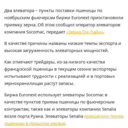
Два элеватора – пункты поставки пшеницы по
ноябрьским фьючерсам биржи Euronext приостановили
приемку зерна. Об этом сообщил оператор элеваторов
компания Socomac, передает
«Зерно Он-Лайн»
.
В качестве причины названы низкие темпы экспорта и
высокая загруженность элеваторных мощностей.
Как отмечают трейдеры, из-за низкого качества
французской пшеницы в текущем сезоне экспортеры
испытывают трудности с реализацией и в портовых
зернохранилищах растут запасы.
Биржа Euronext использует элеваторы Socomac в
качестве пунктов приема пшеницы по фьючерсным
контрактам, также как и элеваторы компании Senalia
возле порта Руана. Элеваторы Senalia
прекратили прием
пшеницы в прошлом месяце
.