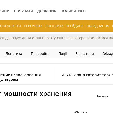
ВИНИ
ПОЧИТАТИ
ДОВІДНИК
ПОДИВИТИСЬ
ЕРНОСУШАРКИ
ПЕРЕРОБКА
ЛОГІСТИКА
ТРЕЙДИНГ
ОБЛАДНАННЯ
раку досвіду: як на етапі проєктування елеватора захиститися в
Логістика
Переробка
Події
Елеватори
Обла
чение использования
A.G.R. Group готовит тор
культурам
т мощности хранения
350