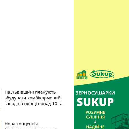
На Львівщині планують
збудувати комбікормовий
завод на площі понад 10 га
Нова концепція