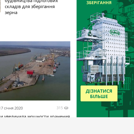
будівництва підлогових
складів для зберігання
зерна
315
17 січня 2020
ни увеличила мощности хранения
ском порту