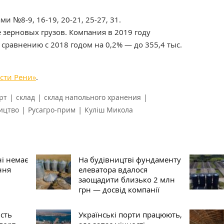
и №8-9, 16-19, 20-21, 25-27, 31.
 зерновых грузов. Компания в 2019 году
сравнению с 2018 годом на 0,2% — до 355,4 тыс.
сти Рени»
.
|
|
|
рт
склад
склад напольного хранения
|
|
ицтво
Русагро-прим
Куліш Микола
ні немає
На будівництві фундаменту
ння
елеватора вдалося
заощадити близько 2 млн
грн — досвід компанії
ість
Українські порти працюють,