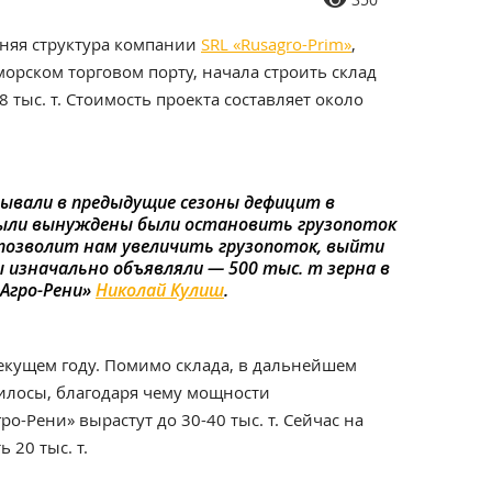
няя структура компании
SRL «Rusagro-Prim»
,
морском торговом порту, начала строить склад
 тыс. т. Стоимость проекта составляет около
ывали в предыдущие сезоны дефицит в
были вынуждены были остановить грузопоток
 позволит нам увеличить грузопоток, выйти
 изначально объявляли — 500 тыс. т зерна в
«Агро-Рени»
Николай Кулиш
.
екущем году. Помимо склада, в дальнейшем
силосы, благодаря чему мощности
о-Рени» вырастут до 30-40 тыс. т. Сейчас на
 20 тыс. т.