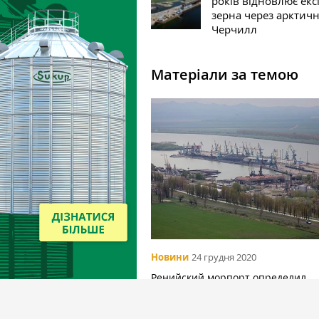
років відновлює екс
зерна через арктич
Черчилл
Матеріали за темою
Новини
24 грудня 2020
Ренийский морпорт определил
подрядчика для дноуглубления