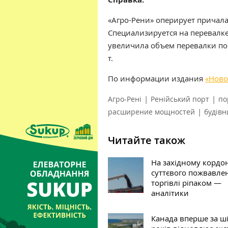
«Агро-Рени» оперирует причалам
Специализируется на перевалке
увеличила объем перевалки по 
т.
По информации издания
«Ново
|
|
Агро-Рені
Ренійський порт
по
|
расширение мощностей
будівн
Читайте також
На західному кордо
суттєвого пожвавле
торгівлі ріпаком —
аналітики
Канада вперше за ш