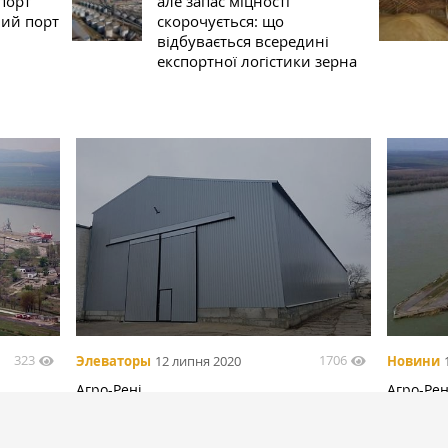
порт
але запас міцності
ний порт
скорочується: що
відбувається всередині
експортної логістики зерна
323
1706
Элеваторы
12 липня 2020
Новини
Агро-Рені
Агро-Ре
в Рений