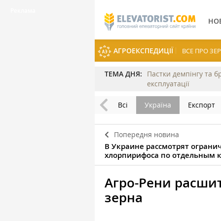
НО
АГРОЕКСПЕДИЦІЇ
ВСЕ ПРО З
ТЕМА ДНЯ:
Пастки демпінгу та б
експлуатації
Всі
Україна
Експорт
Попередня новина
В Украине рассмотрят ограни
хлорпирифоса по отдельным 
Агро-Рени расши
зерна