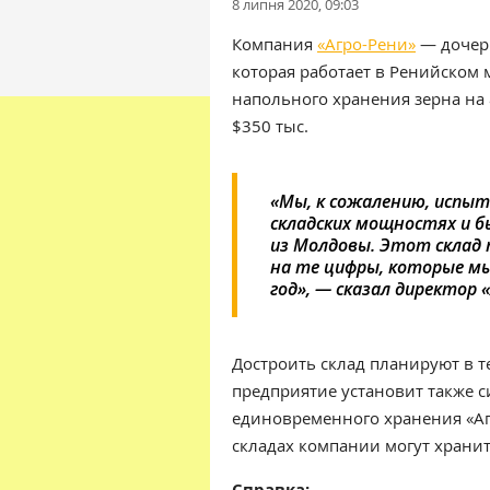
8 липня 2020, 09:03
Компания
«Агро-Рени»
— дочер
которая работает в Ренийском 
напольного хранения зерна на 8
$350 тыс.
«Мы, к сожалению, испыт
складских мощностях и 
из Молдовы. Этот склад
на те цифры, которые мы
год», — сказал директор 
Достроить склад планируют в т
предприятие установит также 
единовременного хранения «Агр
складах компании могут хранить
Справка: