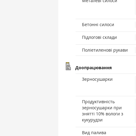
Металеві силоси
Бетонні силоси
Підлогові склади
Поліетиленові рукави
Доопрацювання
Зерносушарки
Продуктивність
зерносушарки при
знятті 10% вологи з
кукурудзи
Вид палива