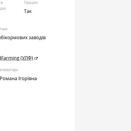
 в
Працює
цію
Так
тора
мбікормових заводів
dFarming (УЛФ)
 елеватора
Романа Ігорівна