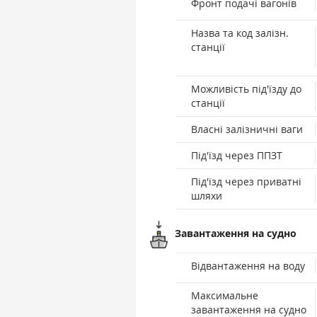
Фронт подачі вагонів
Назва та код залізн.
станції
Можливість під'їзду до
станції
Власні залізничні ваги
Під'їзд через ППЗТ
Під'їзд через приватні
шляхи
Завантаження на судно
Відвантаження на воду
Максимальне
завантаження на судно