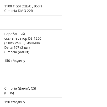
1100 т GSI (США) , 950 т
Cimbria DMG-22R
Барабанний
скальператор DS-1250
(2 шт), очищ. машина
Delta 167 (2 шт)
Cimbria (Данія)
150 т/годину
Cimbria (Данія), GSI
(США)
150 т/годину