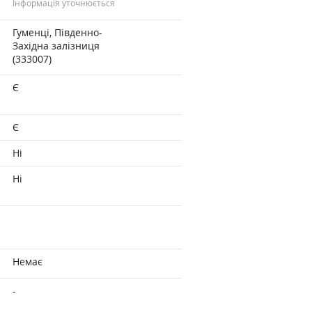
Інформація уточнюється
Гуменці, Південно-
Західна залізниця
(333007)
Є
Є
Ні
Ні
Немає
-