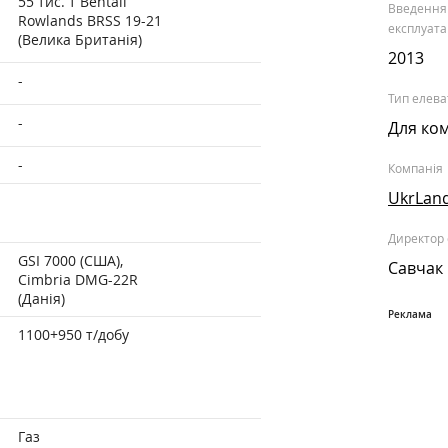
55 тис. т Bentall
Введення
Rowlands BRSS 19-21
експлуата
(Велика Британія)
2013
-
Тип елева
-
Для ко
-
Компанія
UkrLan
Директор
GSI 7000 (США),
Савчак 
Cimbria DMG-22R
(Данія)
1100+950 т/добу
Газ