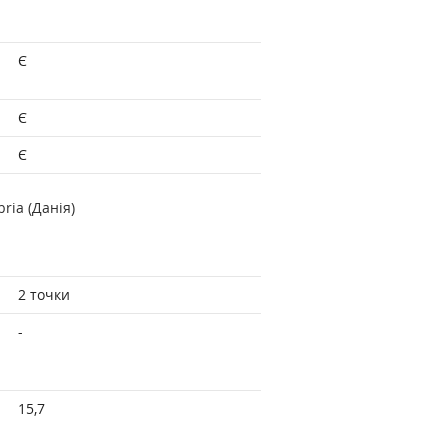
Є
Є
Є
ria (Данія)
2 точки
-
15,7